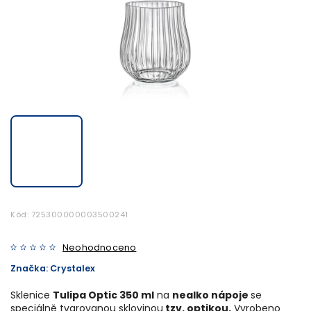
Kód:
725300000003500241
Neohodnoceno
Značka:
Crystalex
Sklenice
Tulipa Optic 350 ml
na
nealko nápoje
se
speciálně tvarovanou sklovinou
tzv. optikou.
Vyrobeno