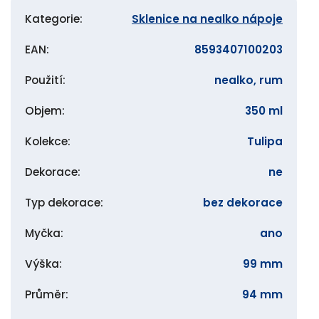
Kategorie
:
Sklenice na nealko nápoje
EAN
:
8593407100203
Použití
:
nealko, rum
Objem
:
350 ml
Kolekce
:
Tulipa
Dekorace
:
ne
Typ dekorace
:
bez dekorace
Myčka
:
ano
Výška
:
99 mm
Průměr
:
94 mm