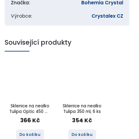
Značka
:
Bohemia Crystal
Výrobce
:
Crystalex CZ
Související produkty
Sklenice na nealko
Sklenice na nealko
Tulipa Optic 450 ml,
Tulipa 350 ml, 6 ks
6 ks
366 Kč
354 Kč
Do košíku
Do košíku