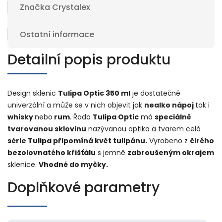
Značka
Crystalex
Ostatní informace
Detailní popis produktu
Design sklenic
Tulipa Optic 350 ml
je dostatečně
univerzální a může se v nich objevit jak
nealko nápoj
tak i
whisky
nebo
rum
. Řada
Tulipa Optic
má
speciálně
tvarovanou sklovinu
nazývanou optika a tvarem celá
série Tulipa připomíná květ tulipánu.
Vyrobeno z
čirého
bezolovnatého křišťálu
s jemně
zabroušeným okrajem
sklenice.
Vhodné do myčky.
Doplňkové parametry