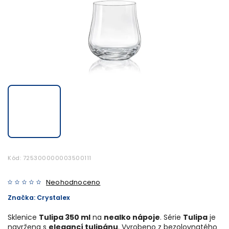
Kód:
725300000003500111
Neohodnoceno
Značka:
Crystalex
Sklenice
Tulipa 350 ml
na
nealko nápoje
. Série
Tulipa
je
navržena s
elegancí tulipánu
. Vyrobeno z bezolovnatého