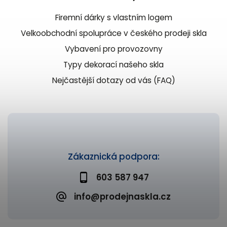
Firemní dárky s vlastním logem
Velkoobchodní spolupráce v českého prodeji skla
Vybavení pro provozovny
Typy dekorací našeho skla
Nejčastější dotazy od vás (FAQ)
Zákaznická podpora:
603 587 947
info@prodejnaskla.cz