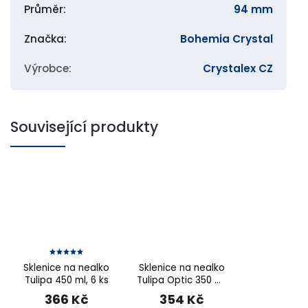
Průměr
:
94 mm
Značka
:
Bohemia Crystal
Výrobce
:
Crystalex CZ
Související produkty
Sklenice na nealko
Sklenice na nealko
Tulipa 450 ml, 6 ks
Tulipa Optic 350 ml,
6 ks
366 Kč
354 Kč