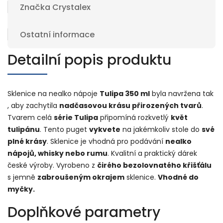
Značka
Crystalex
Ostatní informace
Detailní popis produktu
Sklenice na nealko nápoje
Tulipa 350 ml
byla navržena tak
, aby zachytila
nadčasovou krásu přirozených tvarů
.
Tvarem celá
série Tulipa
připomíná rozkvetlý
květ
tulipánu
. Tento puget
vykvete
na jakémkoliv stole do
své
plné krásy
. Sklenice je vhodná pro podávání
nealko
nápojů, whisky nebo rumu
. Kvalitní a praktický dárek
české výroby. Vyrobeno z
čirého bezolovnatého křišťálu
s jemně
zabroušeným okrajem
sklenice.
Vhodné do
myčky.
Doplňkové parametry