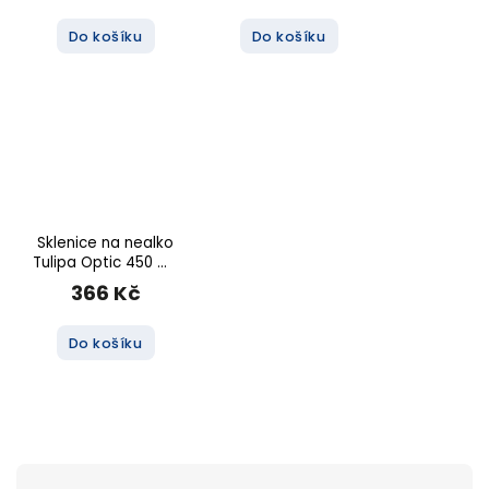
Do košíku
Do košíku
Sklenice na nealko
Tulipa Optic 450 ml,
6 ks
366 Kč
Do košíku