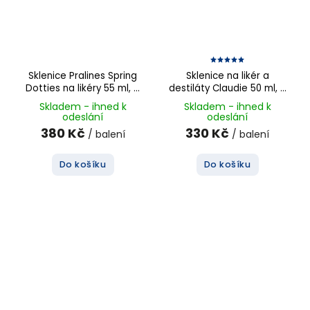
Sklenice Pralines Spring
Sklenice na likér a
Dotties na likéry 55 ml, 4
destiláty Claudie 50 ml, 6
ks
ks
Skladem - ihned k
Skladem - ihned k
odeslání
odeslání
380 Kč
330 Kč
/ balení
/ balení
Do košíku
Do košíku