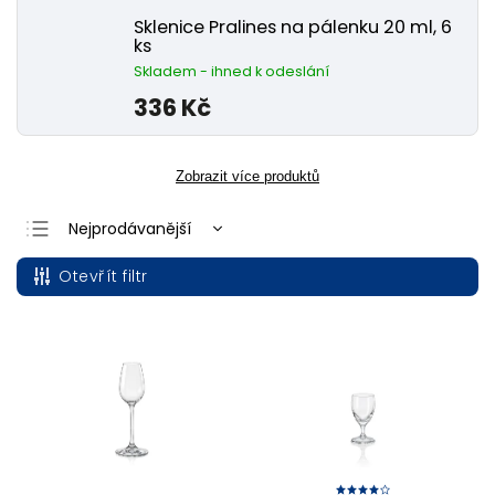
Sklenice Pralines na pálenku 20 ml, 6
ks
Skladem - ihned k odeslání
336 Kč
Zobrazit více produktů
Nejprodávanější
Nejlevnější
Otevřít filtr
Nejdražší
Abecedně