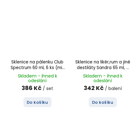
Sklenice na pálenku Club
Sklenice na likér,rum a jiné
Spectrum 60 ml, 6 ks (mix
destiláty Sandra 65 ml, 6
barev)
ks
Skladem - ihned k
Skladem - ihned k
odeslání
odeslání
386 Kč
342 Kč
/ set
/ balení
Do košíku
Do košíku