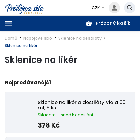
CZK
Prázdný košík
Hledat
Domů
Nápojové sklo
Sklenice na destiláty
/
/
/
Sklenice na likér
Sklenice na likér
Nejprodávanější
Sklenice na likér a destiláty Viola 60
ml, 6 ks
Skladem - ihned k odeslání
378 Kč