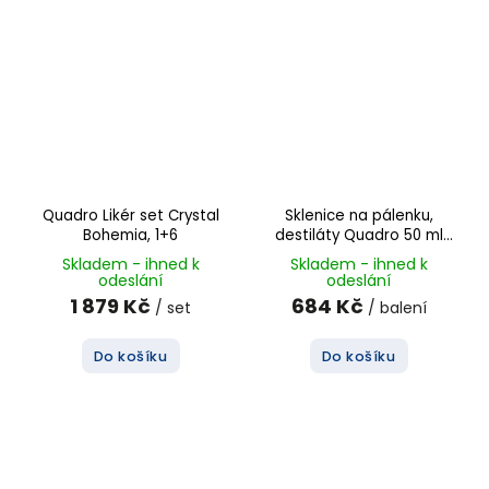
Quadro Likér set Crystal
Sklenice na pálenku,
Bohemia, 1+6
destiláty Quadro 50 ml
Crystal Bohemia, balení 6
Skladem - ihned k
Skladem - ihned k
ks.
odeslání
odeslání
1 879 Kč
684 Kč
/ set
/ balení
Do košíku
Do košíku