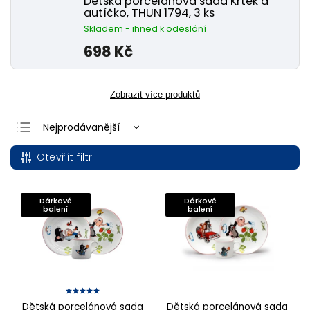
Dětská porcelánová sada Krtek a
autíčko, THUN 1794, 3 ks
Skladem - ihned k odeslání
698 Kč
Zobrazit více produktů
Nejprodávanější
Nejlevnější
Otevřít filtr
Nejdražší
Abecedně
Dárkové
Dárkové
balení
balení
Dětská porcelánová sada
Dětská porcelánová sada