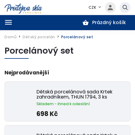
CZK
Prázdný košík
Hledat
Domů
Dětský porcelán
Porcelánový set
/
/
Porcelánový set
Nejprodávanější
Dětská porcelánová sada Krtek
zahradníkem, THUN 1794, 3 ks
Skladem - ihned k odeslání
698 Kč