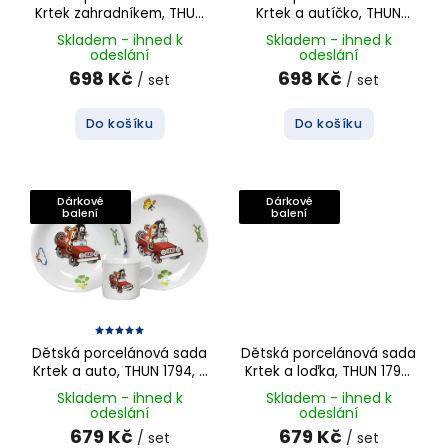
Krtek zahradníkem, THUN
Krtek a autíčko, THUN
1794, 3 ks
1794, 3 ks
Skladem - ihned k
Skladem - ihned k
odeslání
odeslání
698 Kč
698 Kč
/ set
/ set
Do košíku
Do košíku
Dárkové
Dárkové
balení
balení
Dětská porcelánová sada
Dětská porcelánová sada
Krtek a auto, THUN 1794, 3
Krtek a loďka, THUN 1794,
ks
3 ks
Skladem - ihned k
Skladem - ihned k
odeslání
odeslání
679 Kč
679 Kč
/ set
/ set