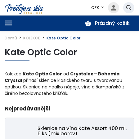
CZK
Prázdný košík
Hledat
Domů
KOLEKCE
Kate Optic Color
/
/
Kate Optic Color
Kolekce
Kate Optic Color
od
Crystalex – Bohemia
Crystal
přináší sklenice klasického tvaru s tvarovanou
optikou. Sklenice na nealko nápoje, víno a šampaňské z
čirého bezolovnatého křišťálu.
Nejprodávanější
Sklenice na víno Kate Assort 400 ml,
6 ks (mix barev)