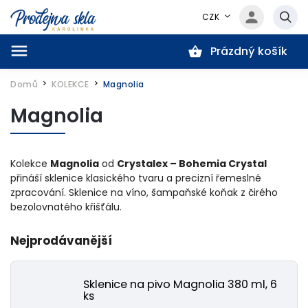
CZK
Prázdný košík
Hledat
Domů
KOLEKCE
Magnolia
/
/
Magnolia
Kolekce
Magnolia
od
Crystalex – Bohemia Crystal
přináší sklenice klasického tvaru a precizní řemeslné
zpracování. Sklenice na víno, šampaňské koňak z čirého
bezolovnatého křišťálu.
Nejprodávanější
Sklenice na pivo Magnolia 380 ml, 6
ks