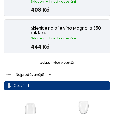
Skladem - ihned k odeslání
408 Kč
Sklenice na bílé víno Magnolia 350
ml, 6 ks
Skladem - ihned k odeslání
444 Kč
Zobrazit více produktů
Nejprodávanější
Nejlevnější
Otevřít filtr
Nejdražší
Abecedně