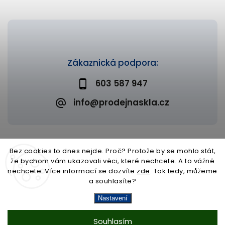
Zákaznická podpora:
603 587 947
info@prodejnaskla.cz
Bez cookies to dnes nejde. Proč? Protože by se mohlo stát,
že bychom vám ukazovali věci, které nechcete. A to vážně
Copyright 2026
Prodejna skla
. Všechna práva vyhrazena.
nechcete. Více informací se dozvíte
zde
. Tak tedy, můžeme
Upravit nastavení cookies
a souhlasíte?
Vytvořil
Shoptet
| Design
Shoptak.cz
Nastavení
Souhlasím