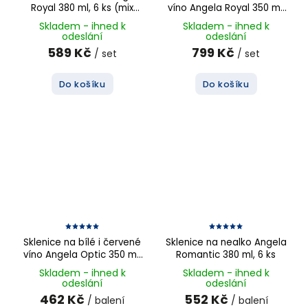
Royal 380 ml, 6 ks (mix
víno Angela Royal 350 ml,
dekorů)
6 ks (mix dekorů)
Skladem - ihned k
Skladem - ihned k
odeslání
odeslání
589 Kč
799 Kč
/ set
/ set
Do košíku
Do košíku
Sklenice na bílé i červené
Sklenice na nealko Angela
víno Angela Optic 350 ml,
Romantic 380 ml, 6 ks
6 ks
Skladem - ihned k
Skladem - ihned k
odeslání
odeslání
462 Kč
552 Kč
/ balení
/ balení