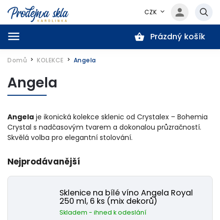
CZK
Prázdný košík
Hledat
Domů
KOLEKCE
Angela
/
/
Angela
Angela
je ikonická kolekce sklenic od Crystalex – Bohemia
Crystal s nadčasovým tvarem a dokonalou průzračností.
Skvělá volba pro elegantní stolování.
Nejprodávanější
Sklenice na bílé víno Angela Royal
250 ml, 6 ks (mix dekorů)
Skladem - ihned k odeslání