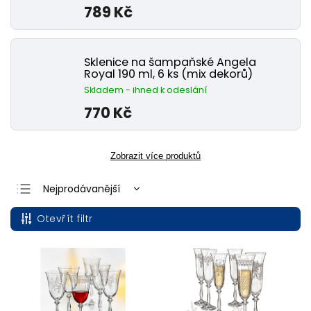
789 Kč
Sklenice na šampaňské Angela
Royal 190 ml, 6 ks (mix dekorů)
Skladem - ihned k odeslání
770 Kč
Zobrazit více produktů
Nejprodávanější
Nejlevnější
Otevřít filtr
Nejdražší
Abecedně