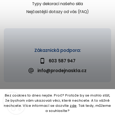
Typy dekorací našeho skla
Nejčastější dotazy od vás (FAQ)
Zákaznická podpora:
603 587 947
info@prodejnaskla.cz
Bez cookies to dnes nejde. Proč? Protože by se mohlo stát,
že bychom vám ukazovali věci, které nechcete. A to vážně
Copyright 2026
Prodejna skla
. Všechna práva vyhrazena.
nechcete. Více informací se dozvíte
zde
. Tak tedy, můžeme
Upravit nastavení cookies
a souhlasíte?