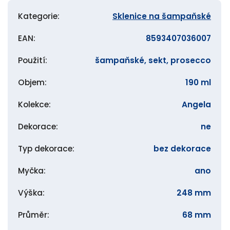
Kategorie
:
Sklenice na šampaňské
EAN
:
8593407036007
Použití
:
šampaňské, sekt, prosecco
Objem
:
190 ml
Kolekce
:
Angela
Dekorace
:
ne
Typ dekorace
:
bez dekorace
Myčka
:
ano
Výška
:
248 mm
Průměr
:
68 mm