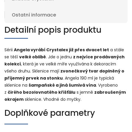
Ostatní informace
Detailní popis produktu
Sérii
Angela vyrábí Crystalex již přes dvacet let
a stále
se těší
velké oblibě
. Jde o jednu
z nejvíce prodávaných
kolekcí
, která je ve velké míře využívána k dekoracím
všeho druhu. Sklenice mají
zvonečkový tvar doplněný o
příjemný prvek na stonku
. Angela 190 ml je typická
sklenice na
šampaňské a jiná šumivá vína
. Vyrobeno
z
čirého bezolovnatého křišťálu
s jemně
zabroušeným
okrajem
sklenice. Vhodné do myčky.
Doplňkové parametry