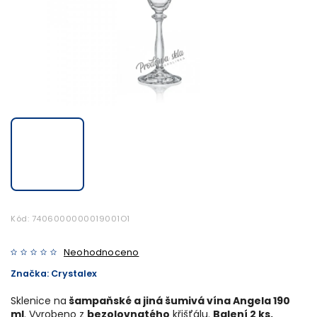
Kód:
7406000000019001O1
Neohodnoceno
Značka:
Crystalex
Sklenice na
šampaňské a jiná šumivá vína Angela 190
ml
. Vyrobeno z
bezolovnatého
křišťálu.
Balení 2 ks.