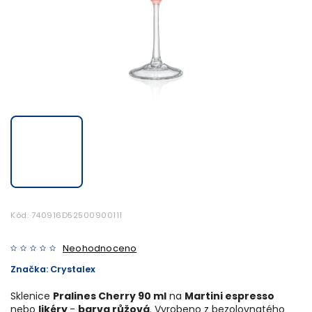
Kód:
740916D52500900111
Neohodnoceno
Značka:
Crystalex
Sklenice
Pralines Cherry 90 ml
na
Martini espresso
nebo
likéry
-
barva růžová
. Vyrobeno z bezolovnatého