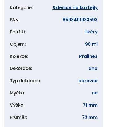
Kategorie
:
Sklenice na koktejly
EAN
:
8593401933593
Použití
:
likéry
Objem
:
90 ml
Kolekce
:
Pralines
Dekorace
:
ano
Typ dekorace
:
barevné
Myčka
:
ne
Výška
:
71 mm
Průměr
:
73 mm