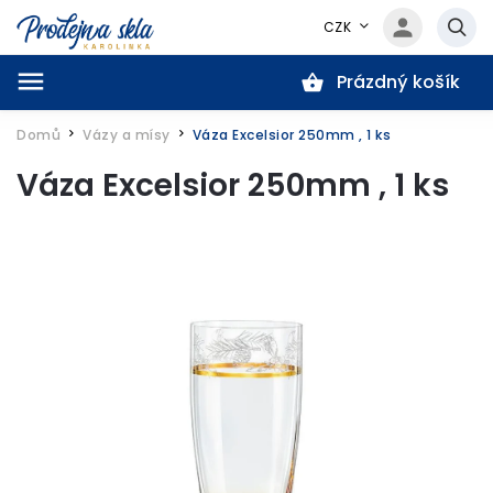
CZK
Prázdný košík
Hledat
Domů
Vázy a mísy
Váza Excelsior 250mm , 1 ks
/
/
Váza Excelsior 250mm , 1 ks