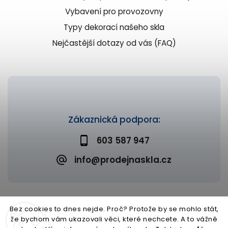
Vybavení pro provozovny
Typy dekorací našeho skla
Nejčastější dotazy od vás (FAQ)
Zákaznická podpora:
603 587 947
info@prodejnaskla.cz
Bez cookies to dnes nejde. Proč? Protože by se mohlo stát,
že bychom vám ukazovali věci, které nechcete. A to vážně
Copyright 2026
Prodejna skla
. Všechna práva vyhrazena.