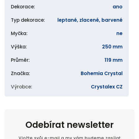
Dekorace
:
ano
Typ dekorace
:
leptané, zlacené, barvené
Myčka
:
ne
Výška
:
250 mm
Průměr
:
119 mm
Značka
:
Bohemia Crystal
Výrobce
:
Crystalex CZ
Odebírat newsletter
Vložte svůj e-mail a my vám budeme zasílat