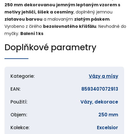
250 mm
dekorovanou jemným leptaným vzorem s
motivy jehličí, šišek a cesmíny
, doplněný jemnou
zlatavou barvou
a malovaným
zlatým páskem
.
Vyrobeno z čirého
bezolovnatého křišťálu
. Nevhodné do
myčky.
Balení 1 ks
Doplňkové parametry
Kategorie
:
Vázy a mísy
EAN
:
8593407072913
Použití
:
Vázy, dekorace
Objem
:
250 mm
Kolekce
:
Excelsior