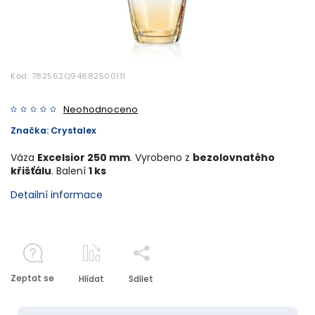
Kód:
782562Q94682500111
Neohodnoceno
Značka:
Crystalex
Váza
Excelsior 250 mm
. Vyrobeno z
bezolovnatého
křišťálu
. Balení
1 ks
Detailní informace
Zeptat se
Hlídat
Sdílet