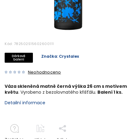
Kód:
782502S15602600111
Dárkové
Značka:
Crystalex
balení
Neohodnoceno
Váza skleněná matně černá výška 26 cm s motivem
květu
. Vyrobeno z bezolovnatého křišťálu.
Balení 1 ks.
Detailní informace