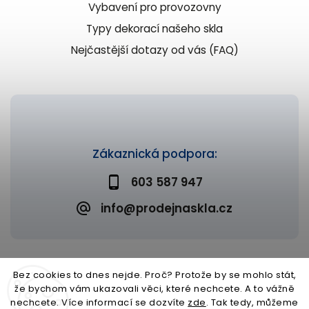
Vybavení pro provozovny
Typy dekorací našeho skla
Nejčastější dotazy od vás (FAQ)
Zákaznická podpora:
603 587 947
info@prodejnaskla.cz
Bez cookies to dnes nejde. Proč? Protože by se mohlo stát,
že bychom vám ukazovali věci, které nechcete. A to vážně
Copyright 2026
Prodejna skla
. Všechna práva vyhrazena.
nechcete. Více informací se dozvíte
zde
. Tak tedy, můžeme