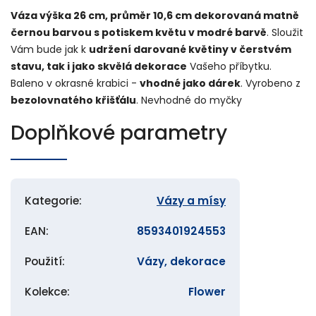
Váza výška 26 cm, průměr 10,6 cm dekorovaná matně
černou barvou s potiskem květu v modré barvě
. Sloužit
Vám bude jak k
udržení darované květiny v čerstvém
stavu, tak i jako skvělá dekorace
Vašeho příbytku.
Baleno v okrasné krabici -
vhodné jako dárek
. Vyrobeno z
bezolovnatého křišťálu
. Nevhodné do myčky
Doplňkové parametry
Kategorie
:
Vázy a mísy
EAN
:
8593401924553
Použití
:
Vázy, dekorace
Kolekce
:
Flower