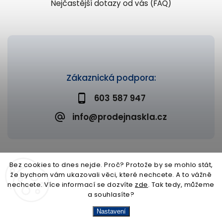
Nejčastější dotazy od vás (FAQ)
Zákaznická podpora:
603 587 947
info@prodejnaskla.cz
Bez cookies to dnes nejde. Proč? Protože by se mohlo stát,
že bychom vám ukazovali věci, které nechcete. A to vážně
Copyright 2026
Prodejna skla
. Všechna práva vyhrazena.
nechcete. Více informací se dozvíte
zde
. Tak tedy, můžeme
Upravit nastavení cookies
a souhlasíte?
Vytvořil
Shoptet
| Design
Shoptak.cz
Nastavení