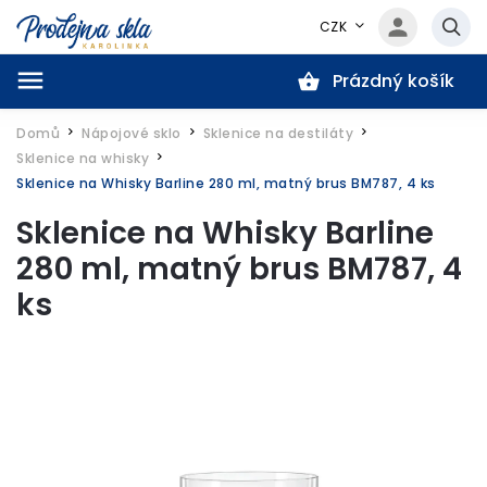
CZK
Prázdný košík
Hledat
Domů
Nápojové sklo
Sklenice na destiláty
/
/
/
Sklenice na whisky
/
Sklenice na Whisky Barline 280 ml, matný brus BM787, 4 ks
Sklenice na Whisky Barline
280 ml, matný brus BM787, 4
ks