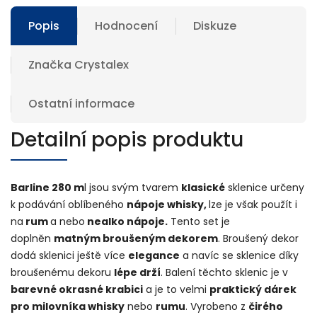
Popis
Hodnocení
Diskuze
Značka
Crystalex
Ostatní informace
Detailní popis produktu
Barline 280 m
l jsou svým tvarem
klasické
sklenice určeny
k podávání oblíbeného
nápoje whisky,
lze je však použít i
na
rum
a nebo
nealko nápoje.
Tento set je
doplněn
matným broušeným dekorem
. Broušený dekor
dodá sklenici ještě více
elegance
a navíc se sklenice díky
broušenému dekoru
lépe drží
. Balení těchto sklenic je v
barevné okrasné krabici
a je to velmi
praktický dárek
pro milovníka whisky
nebo
rumu
. Vyrobeno z
čirého