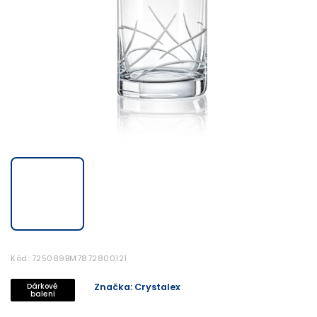
Kód:
725089BM7872800121
Dárkové
Značka:
Crystalex
balení