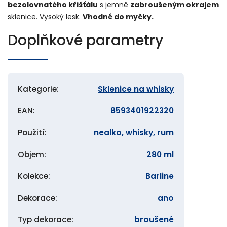
bezolovnatého křišťálu
s jemně
zabroušeným okrajem
sklenice. Vysoký lesk.
Vhodné do myčky.
Doplňkové parametry
Kategorie
:
Sklenice na whisky
EAN
:
8593401922320
Použití
:
nealko, whisky, rum
Objem
:
280 ml
Kolekce
:
Barline
Dekorace
:
ano
Typ dekorace
:
broušené