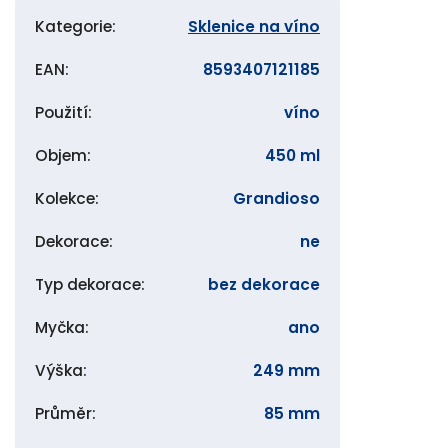
Kategorie
:
Sklenice na víno
EAN
:
8593407121185
Použití
:
víno
Objem
:
450 ml
Kolekce
:
Grandioso
Dekorace
:
ne
Typ dekorace
:
bez dekorace
Myčka
:
ano
Výška
:
249 mm
Průměr
:
85 mm