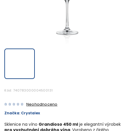
Kód:
740783000004500131
Neohodnoceno
Značka:
Crystalex
Sklenice na víno
Grandioso 450 ml
je elegantní výrobek
pro vychutnání dobrého vína
. Vyrobeno z čirého