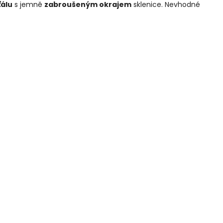
ťálu
s jemně
zabroušeným okrajem
sklenice. Nevhodné