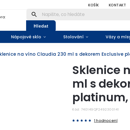
KOŠÍK
KONTAKT
ra:
Hledat
Nápojové sklo
Stolování
Vázy a mís
klenice na víno Claudia 230 ml s dekorem Exclusive pl
Sklenice 
ml s deko
platinum,
Kód:
740149QP2492300141
1 hodnocení