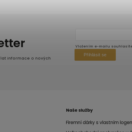
etter
Vložením e-mailu souhlasít
Přihlásit se
lat informace o nových
Naše služby
Firemní dárky s vlastním loge