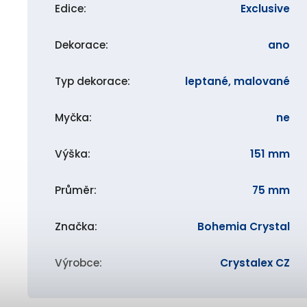
Edice
:
Exclusive
Dekorace
:
ano
Typ dekorace
:
leptané, malované
Myčka
:
ne
Výška
:
151 mm
Průměr
:
75 mm
Značka
:
Bohemia Crystal
Výrobce
:
Crystalex CZ