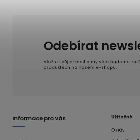
Odebírat newsl
Vložte svůj e-mail a my vám budeme zasí
produktech na našem e-shopu.
Užitečné
Informace pro vás
O nás