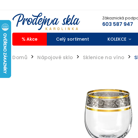
Zákaznická podpo
603 587 947
% Akce
Celý sortiment
KOLEKCE
Domů
Nápojové sklo
Sklenice na víno
S
/
/
/