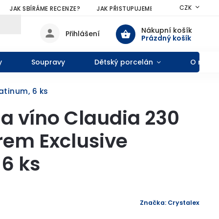
CZK
JAK SBÍRÁME RECENZE?
JAK PŘISTUPUJEME KE SLEVÁM?
VŠE
Nákupní košík
Přihlášení
Prázdný košík
y
Soupravy
Dětský porcelán
O nás
atinum, 6 ks
na víno Claudia 230
rem Exclusive
 6 ks
Značka:
Crystalex