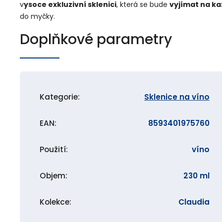
v
ysoce exkluzivní sklenici
, která se bude
vyjímat na ka
do myčky.
Doplňkové parametry
Kategorie
:
Sklenice na víno
EAN
:
8593401975760
Použití
:
víno
Objem
:
230 ml
Kolekce
:
Claudia