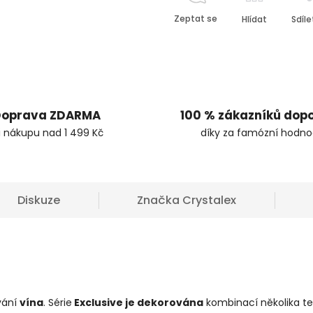
Zeptat se
Hlídat
Sdíle
oprava ZDARMA
100 % zákazníků dop
i nákupu nad 1 499 Kč
díky za famózní hodno
Diskuze
Značka
Crystalex
vání
vína
. Série
Exclusive je dekorována
kombinací několika te