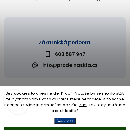
Zákaznická podpora:
603 587 947
info@prodejnaskla.cz
Bez cookies to dnes nejde. Proč? Protože by se mohlo stát,
že bychom vám ukazovali věci, které nechcete. A to vážně
Copyright 2026
Prodejna skla
. Všechna práva vyhrazena.
nechcete. Více informací se dozvíte
zde
. Tak tedy, můžeme
Upravit nastavení cookies
a souhlasíte?
Vytvořil
Shoptet
| Design
Shoptak.cz
Nastavení