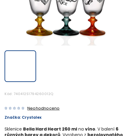
Kód:
740412S1794260012Q
Neohodnoceno
Značka:
Crystalex
Sklenice
Bella Hard Heart 260 ml
na
víno
. V balení
6
různých barev a dekorů
. Vyrobeno z
bezolovnatého