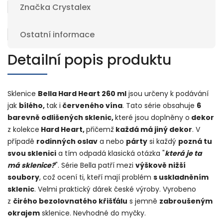
Značka
Crystalex
Ostatní informace
Detailní popis produktu
Sklenice
Bella Hard Heart 260 ml
jsou určeny k podávání
jak
bílého,
tak i
červeného vína
. Tato série obsahuje
6
barevně odlišených sklenic,
které jsou doplněny o
dekor
z kolekce
Hard Heart,
přičemž
každá má jiný dekor
. V
případě
rodinných oslav
a nebo
párty
si každý
pozná tu
svou sklenici
a tím odpadá klasická otázka "
která je ta
má sklenice?
". Série Bella patří mezi
výškově nižší
soubory
, což ocení ti, kteří mají problém
s uskladněním
sklenic
. Velmi praktický dárek české výroby. Vyrobeno
z
čirého bezolovnatého křišťálu
s jemně
zabroušeným
okrajem
sklenice. Nevhodné do myčky.