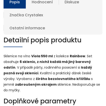
Popis
Hodnocení
Diskuze
Značka
Crystalex
Ostatní informace
Detailní popis produktu
Sklenice na víno
Viola 550 ml
z kolekce
Rainbow
. Set
obsahuje
6 sklenic, z nichž každá má jiný barevný
odstín
. V případě párty, rodinného posezení si
každý
pozná svoji sklenici
. Kvalitní a praktický dárek české
výroby. Vyrobeno z
čirého bezolovnatého křišťálu
s
jemně
zabroušeným okrajem
sklenice. Nedoporučuje se
do myčky.
Doplňkové parametry