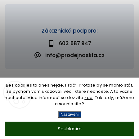
Zákaznická podpora:
603 587 947
info@prodejnaskla.cz
Bez cookies to dnes nejde. Proč? Protože by se mohlo stát,
že bychom vám ukazovali věci, které nechcete. A to vážně
Copyright 2026
Prodejna skla
. Všechna práva vyhrazena.
nechcete. Více informací se dozvíte
zde
. Tak tedy, můžeme
Upravit nastavení cookies
a souhlasíte?
Vytvořil
Shoptet
| Design
Shoptak.cz
Nastavení
Souhlasím