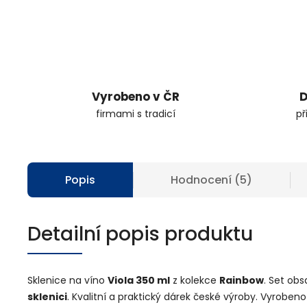
Vyrobeno v ČR
D
firmami s tradicí
př
Popis
Hodnocení (5)
Detailní popis produktu
Sklenice na víno
Viola 350 ml
z kolekce
Rainbow
. Set ob
sklenici
. Kvalitní a praktický dárek české výroby. Vyroben