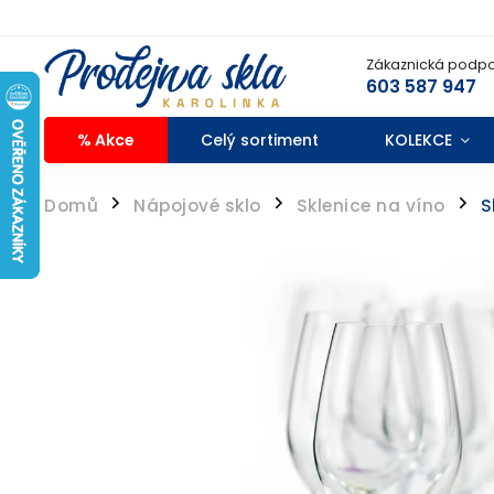
Zákaznická podpo
603 587 947
% Akce
Celý sortiment
KOLEKCE
Domů
Nápojové sklo
Sklenice na víno
S
/
/
/