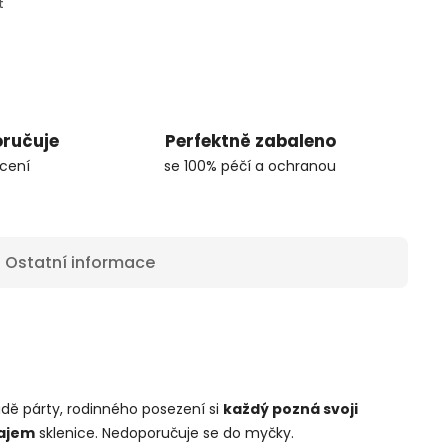
t
oručuje
Perfektně zabaleno
cení
se 100% péčí a ochranou
Ostatní informace
padě párty, rodinného posezení si
každý pozná svoji
ajem
sklenice. Nedoporučuje se do myčky.