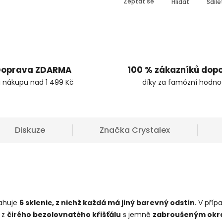
Zeptat se
Hlídat
Sdíle
oprava ZDARMA
100 % zákazníků dop
i nákupu nad 1 499 Kč
díky za famózní hodno
Diskuze
Značka
Crystalex
sahuje
6 sklenic, z nichž každá má jiný barevný odstín
. V pří
o z
čirého bezolovnatého křišťálu
s jemně
zabroušeným okr