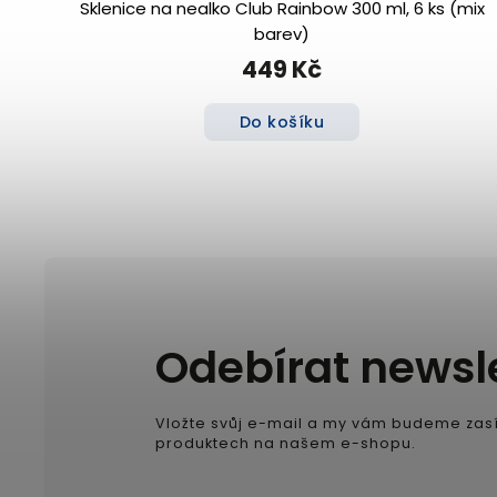
Sklenice na nealko Club Rainbow 300 ml, 6 ks (mix
barev)
449 Kč
Do košíku
Odebírat newsl
Vložte svůj e-mail a my vám budeme zasí
produktech na našem e-shopu.