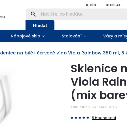
KOŠÍK
KONTAKT
ra:
Hledat
Nápojové sklo
Stolování
Vázy a mís
klenice na bílé i červené víno Viola Rainbow 350 ml, 6
Sklenice n
Viola Rai
(mix bare
Kód:
740729D4641350014Q
5 hodnocení