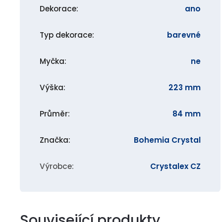
Dekorace
:
ano
Typ dekorace
:
barevné
Myčka
:
ne
Výška
:
223 mm
Průměr
:
84 mm
Značka
:
Bohemia Crystal
Výrobce
:
Crystalex CZ
Související produkty