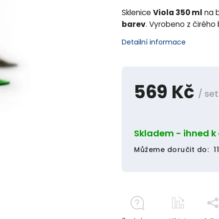
Sklenice
Viola 350 ml
na b
barev
. Vyrobeno z čirého 
Detailní informace
569 Kč
/ set
Skladem - ihned k
Můžeme doručit do:
1