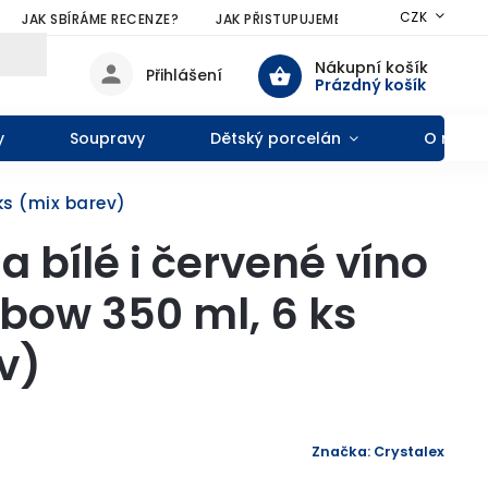
CZK
JAK SBÍRÁME RECENZE?
JAK PŘISTUPUJEME KE SLEVÁM?
VŠE
Nákupní košík
Přihlášení
Prázdný košík
y
Soupravy
Dětský porcelán
O nás
 ks (mix barev)
a bílé i červené víno
nbow 350 ml, 6 ks
v)
Značka:
Crystalex