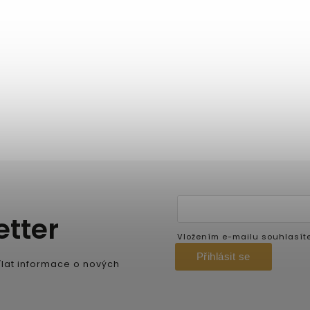
etter
Vložením e-mailu souhlasít
Přihlásit se
lat informace o nových