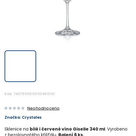
Kód:
7407530000034001A1
Neohodnoceno
Značka:
Crystalex
Sklenice na
bílé i červené víno Giselle 340 ml
. Vyrobeno
z bezolovnatého křišťálu.
Balení 6 ks.