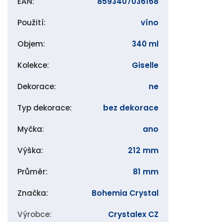
EAN
:
8593407036168
Použití
:
víno
Objem
:
340 ml
Kolekce
:
Giselle
Dekorace
:
ne
Typ dekorace
:
bez dekorace
Myčka
:
ano
Výška
:
212 mm
Průměr
:
81 mm
Značka
:
Bohemia Crystal
Výrobce
:
Crystalex CZ