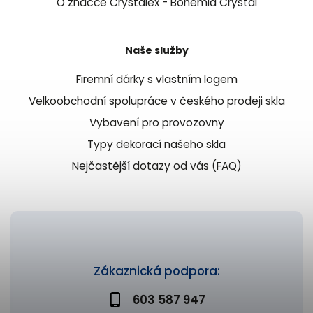
O značce Crystalex - Bohemia Crystal
Naše služby
Firemní dárky s vlastním logem
Velkoobchodní spolupráce v českého prodeji skla
Vybavení pro provozovny
Typy dekorací našeho skla
Nejčastější dotazy od vás (FAQ)
Zákaznická podpora:
603 587 947