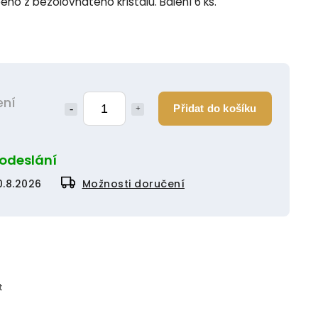
beno z bezolovnatého křišťálu. Balení 6 ks.
ení
Přidat do košíku
 odeslání
0.8.2026
Možnosti doručení
t