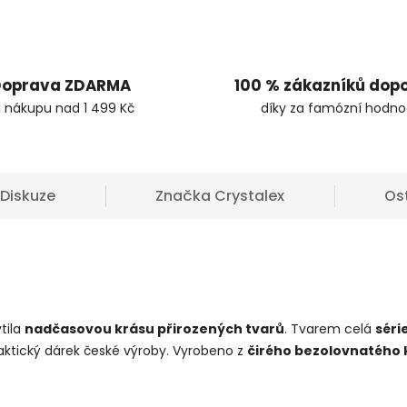
oprava ZDARMA
100 % zákazníků dop
i nákupu nad 1 499 Kč
díky za famózní hodno
Diskuze
Značka
Crystalex
Os
tila
nadčasovou krásu přirozených tvarů
. Tvarem celá
séri
praktický dárek české výroby. Vyrobeno z
čirého bezolovnatého k