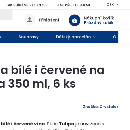
CZK
JAK SBÍRÁME RECENZE?
JAK PŘISTUPUJEME KE SLEVÁM?
VŠE
Nákupní košík
Přihlášení
Prázdný košík
y
Soupravy
Dětský porcelán
O nás
a bílé i červené na
a 350 ml, 6 ks
Značka:
Crystalex
a
bílé i červené víno
. Série
Tulipa
je navržena s