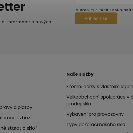
etter
Vložením e-mailu souhlasít
Přihlásit se
lat informace o nových
Naše služby
Firemní dárky s vlastním loge
Velkoobchodní spolupráce v 
prodeji skla
pravy a platby
Vybavení pro provozovny
eklamace zboží
Typy dekorací našeho skla
ně starat o sklo?