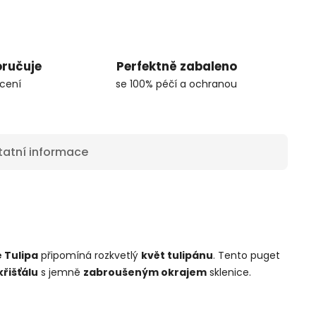
oručuje
Perfektně zabaleno
cení
se 100% péčí a ochranou
tatní informace
e Tulipa
připomíná rozkvetlý
květ tulipánu
. Tento puget
řišťálu
s jemně
zabroušeným okrajem
sklenice.