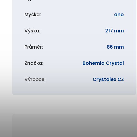
Myčka
:
ano
Výška
:
217 mm
Průměr
:
86 mm
Značka
:
Bohemia Crystal
Výrobce
:
Crystalex CZ