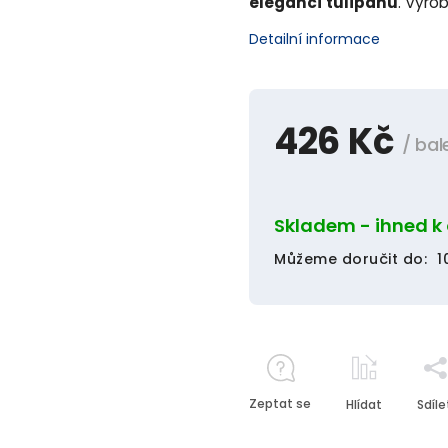
elegancí tulipánu
. Vyro
Detailní informace
426 Kč
/ bal
Skladem - ihned k
Můžeme doručit do:
1
Zeptat se
Hlídat
Sdíle