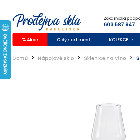
Zákaznická podpo
603 587 947
% Akce
Celý sortiment
KOLEKCE
Domů
Nápojové sklo
Sklenice na víno
S
/
/
/