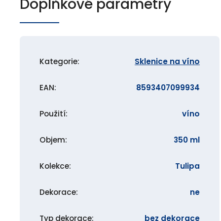
Doplňkové parametry
Kategorie
:
Sklenice na víno
EAN
:
8593407099934
Použití
:
víno
Objem
:
350 ml
Kolekce
:
Tulipa
Dekorace
:
ne
Typ dekorace
:
bez dekorace