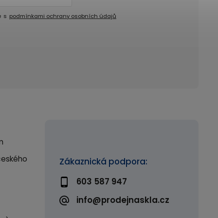
e s
podmínkami ochrany osobních údajů
m
českého
Zákaznická podpora:
603 587 947
info@prodejnaskla.cz