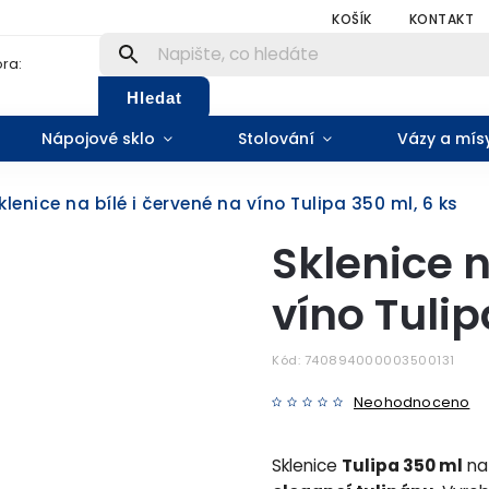
KOŠÍK
KONTAKT
ra:
Hledat
Nápojové sklo
Stolování
Vázy a mís
klenice na bílé i červené na víno Tulipa 350 ml, 6 ks
Sklenice n
víno Tulip
Kód:
740894000003500131
Neohodnoceno
Sklenice
Tulipa 350 ml
n