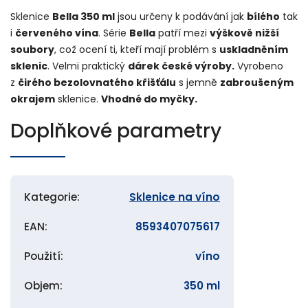
Sklenice
Bella 350 ml
jsou určeny k podávání jak
bílého
tak
i
červeného vína
. Série
Bella
patří mezi
výškově nižší
soubory
, což ocení ti, kteří mají problém s
uskladněním
sklenic
. Velmi praktický
dárek české výroby.
Vyrobeno
z
čirého bezolovnatého křišťálu
s jemně
zabroušeným
okrajem
sklenice.
Vhodné do myčky.
Doplňkové parametry
Kategorie
:
Sklenice na víno
EAN
:
8593407075617
Použití
:
víno
Objem
:
350 ml