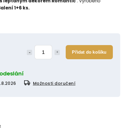
s leptaným dekorem Romantic
. Vyrobeno
alení 1+6 ks.
Přidat do košíku
 odeslání
1.8.2026
Možnosti doručení
t