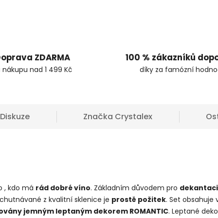
oprava ZDARMA
100 % zákazníků dop
i nákupu nad 1 499 Kč
díky za famózní hodno
Diskuze
Značka
Crystalex
Os
o , kdo má
rád dobré víno
. Základním důvodem pro
dekantaci
hutnávané z kvalitní sklenice je
prostě požitek
. Set obsahuje 
ovány jemným leptaným dekorem ROMANTIC
. Leptané deko