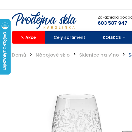
Zákaznická podpo
603 587 947
% Akce
Celý sortiment
KOLEKCE
Domů
Nápojové sklo
Sklenice na víno
S
/
/
/