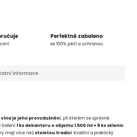
oručuje
Perfektně zabaleno
cení
se 100% péčí a ochranou
tatní informace
 vína je jeho provzdušněn
í, při kterém se správně
v balení
1 ks dekanteru o objemu 1.500 ml + 6 ks sklenic
ry mají více než
stoletou tradici
. Kvalitní a praktický