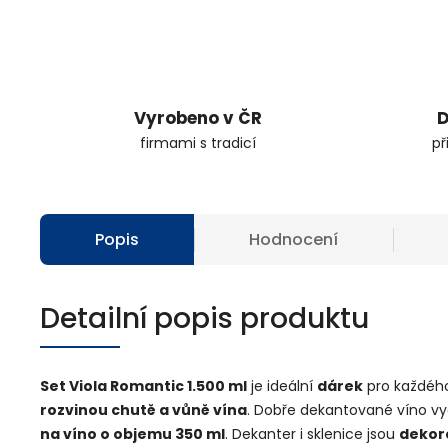
Vyrobeno v ČR
D
firmami s tradicí
př
Popis
Hodnocení
Detailní popis produktu
Set Viola Romantic 1.500 ml
je ideální
dárek
pro každéh
rozvinou chutě a vůně vína
. Dobře dekantované víno vyc
na víno o objemu 350 ml
. Dekanter i sklenice jsou
dekor