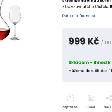
sklenice na víno 350 ml
z bezolovnatého křišťálu.
B
Detailní informace
999 Kč
/ set
Skladem - ihned k
Můžeme doručit do:
1
Zeptat se
Hlídat
Sdíle