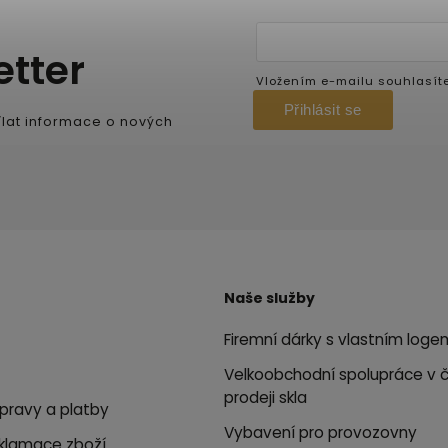
etter
Vložením e-mailu souhlasít
Přihlásit se
lat informace o nových
Naše služby
Firemní dárky s vlastním loge
Velkoobchodní spolupráce v 
prodeji skla
pravy a platby
Vybavení pro provozovny
eklamace zboží