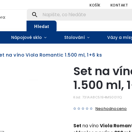
KOŠÍK
KONTAKT
ra:
Hledat
Nápojové sklo
Stolování
Vázy a mís
et na víno Viola Romantic 1.500 ml, 1+6 ks
Set na ví
1.500 ml, 
Kód:
731AA8C5194M50011Q
Neohodnoceno
Set
na víno
Viola Roman