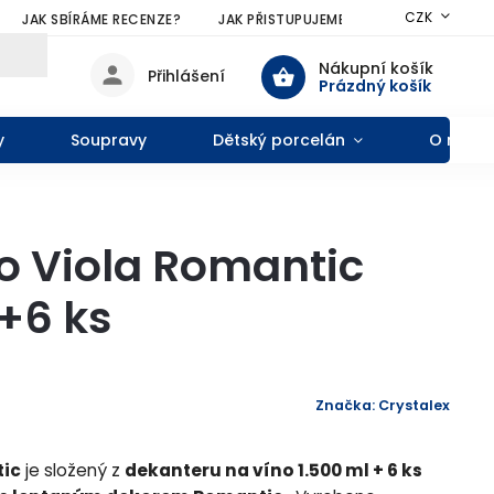
CZK
JAK SBÍRÁME RECENZE?
JAK PŘISTUPUJEME KE SLEVÁM?
VŠE
Nákupní košík
Přihlášení
Prázdný košík
y
Soupravy
Dětský porcelán
O nás
no Viola Romantic
1+6 ks
Značka:
Crystalex
tic
je složený z
dekanteru na víno 1.500 ml + 6 ks