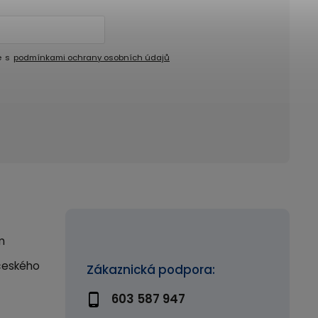
e s
podmínkami ochrany osobních údajů
m
českého
Zákaznická podpora:
603 587 947