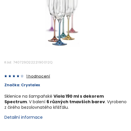
Kód:
740729D2222190012Q
1 hodnocení
Značka:
Crystalex
Sklenice na šampaňské
Viola 190 ml s dekorem
Spectrum
. V balení
6 různých tmavších barev
. Vyrobeno
z čirého bezolovnatého křišťálu.
Detailní informace