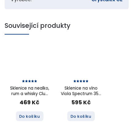
Související produkty
Sklenice na nealko,
Sklenice na víno
rum a whisky Club
Viola Spectrum 350
Spectrum 300 ml, 6
ml, 6 ks (mix barev)
469 Kč
595 Kč
ks (mix barev)
Do košíku
Do košíku