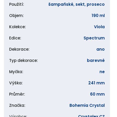
Použití
:
šampaňské, sekt, proseco
Objem
:
190 ml
Kolekce
:
Viola
Edice
:
Spectrum
Dekorace
:
ano
Typ dekorace
:
barevné
Myčka
:
ne
Výška
:
241 mm
Průměr
:
60 mm
Značka
:
Bohemia Crystal
Výrobce
:
Crystalex CZ