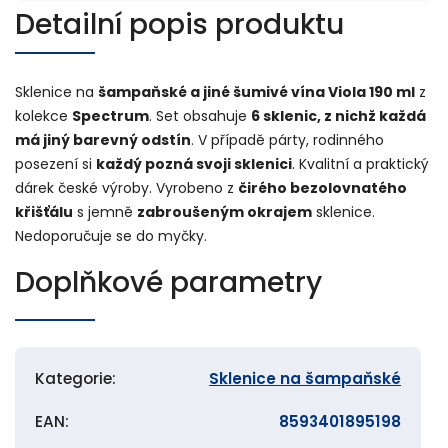
Detailní popis produktu
Sklenice na
šampaňské a jiné šumivé vína Viola 190 ml
z
kolekce
Spectrum
. Set obsahuje
6 sklenic, z nichž každá
má jiný barevný odstín
. V případě párty, rodinného
posezení si
každý pozná svoji sklenici
. Kvalitní a praktický
dárek české výroby. Vyrobeno z
čirého bezolovnatého
křišťálu
s jemně
zabroušeným okrajem
sklenice.
Nedoporučuje se do myčky.
Doplňkové parametry
Kategorie
:
Sklenice na šampaňské
EAN
:
8593401895198