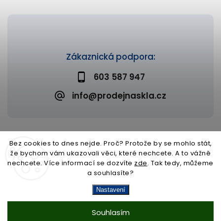
Zákaznická podpora:
603 587 947
info@prodejnaskla.cz
Bez cookies to dnes nejde. Proč? Protože by se mohlo stát,
že bychom vám ukazovali věci, které nechcete. A to vážně
Copyright 2026
Prodejna skla
. Všechna práva vyhrazena.
nechcete. Více informací se dozvíte
zde
. Tak tedy, můžeme
Upravit nastavení cookies
a souhlasíte?
Vytvořil
Shoptet
| Design
Shoptak.cz
Nastavení
Souhlasím