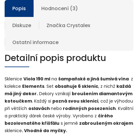
Popis
Hodnocení (3)
Diskuze
Značka
Crystalex
Ostatní informace
Detailní popis produktu
Sklenice
Viola 190 ml
na
šampaňské a jiná šumivá vína
z
kolekce
Elements
. Set
obsahuje 6 sklenic
, z nichž
každá
má jiný dekor.
Dekory vznikají
broušením diamantovým
kotoučkem
. Každý si
pozná svou sklenici
, což je výhodou
při větších
oslavách
nebo
rodinných posezeních
. Kvalitní
a praktický dárek české výroby. Vyrobeno z
čirého
bezolovnatého křišťálu
s jemně
zabroušeným okrajem
sklenice
. Vhodné do myčky.