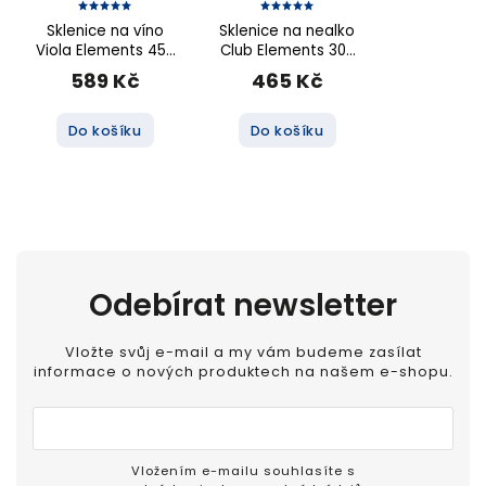
Sklenice na víno
Sklenice na nealko
Viola Elements 450
Club Elements 300
ml, 6 ks (mix
ml, 6 ks (mix
589 Kč
465 Kč
dekorů)
dekorů)
Do košíku
Do košíku
Odebírat newsletter
Vložte svůj e-mail a my vám budeme zasílat
informace o nových produktech na našem e-shopu.
Vložením e-mailu souhlasíte s