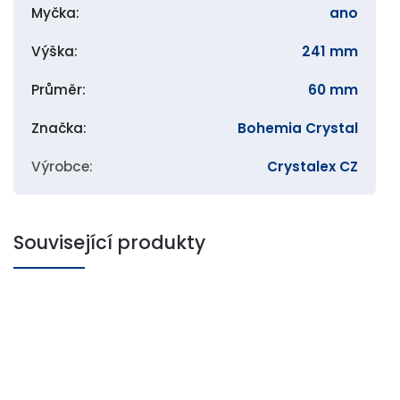
Myčka
:
ano
Výška
:
241 mm
Průměr
:
60 mm
Značka
:
Bohemia Crystal
Výrobce
:
Crystalex CZ
Související produkty