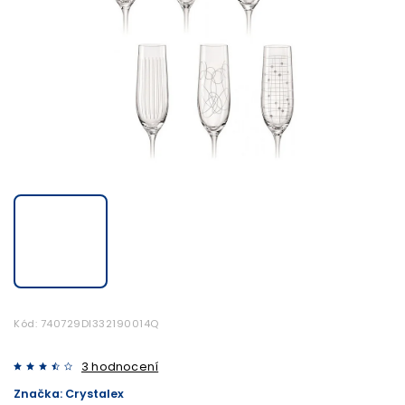
Kód:
740729DI332190014Q
3 hodnocení
Značka:
Crystalex