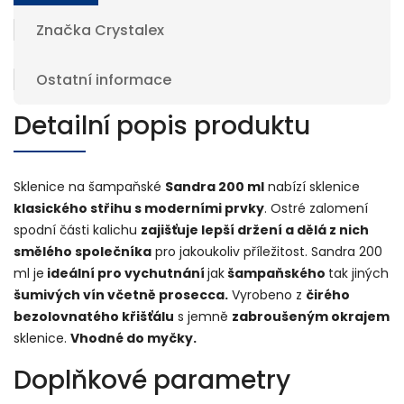
Značka
Crystalex
Ostatní informace
Detailní popis produktu
Sklenice na šampaňské
Sandra 200 ml
nabízí sklenice
klasického střihu s moderními prvky
. Ostré zalomení
spodní části kalichu
zajišťuje lepší držení a dělá z nich
smělého společníka
pro jakoukoliv příležitost. Sandra 200
ml je
ideální pro vychutnání
jak
šampaňského
tak jiných
šumivých vín včetně prosecca.
Vyrobeno z
čirého
bezolovnatého křišťálu
s jemně
zabroušeným okrajem
sklenice.
Vhodné do myčky.
Doplňkové parametry