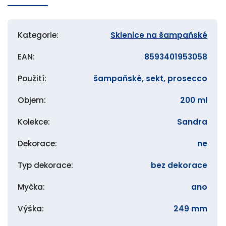
Kategorie
:
Sklenice na šampaňské
EAN
:
8593401953058
Použití
:
šampaňské, sekt, prosecco
Objem
:
200 ml
Kolekce
:
Sandra
Dekorace
:
ne
Typ dekorace
:
bez dekorace
Myčka
:
ano
Výška
:
249 mm