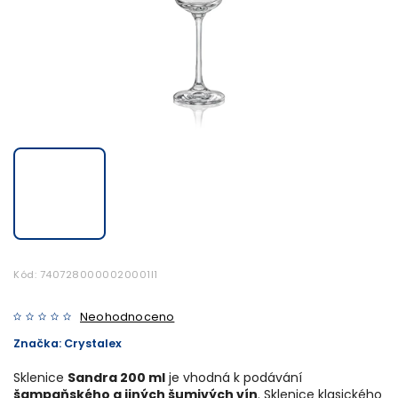
Kód:
7407280000020001I1
Neohodnoceno
Značka:
Crystalex
Sklenice
Sandra 200 ml
je vhodná k podávání
šampaňského a jiných šumivých vín
. Sklenice klasického