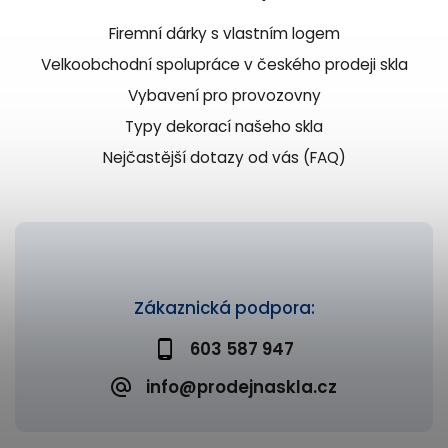
Firemní dárky s vlastním logem
Velkoobchodní spolupráce v českého prodeji skla
Vybavení pro provozovny
Typy dekorací našeho skla
Nejčastější dotazy od vás (FAQ)
Zákaznická podpora:
603 587 947
info@prodejnaskla.cz