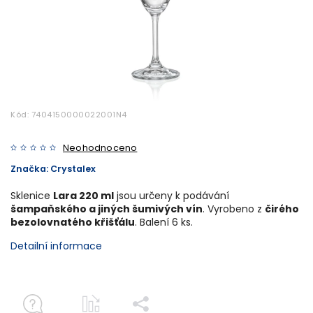
Kód:
7404150000022001N4
Neohodnoceno
Značka:
Crystalex
Sklenice
Lara 220 ml
jsou určeny k podávání
šampaňského a jiných šumivých vín
. Vyrobeno z
čirého
bezolovnatého křišťálu
. Balení 6 ks.
Detailní informace