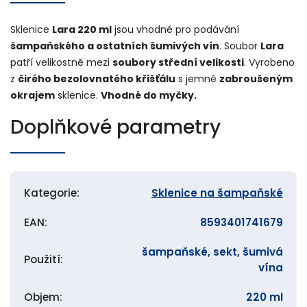
Sklenice
Lara 220 ml
jsou vhodné pro podávání
šampaňského a ostatních šumivých vín
. Soubor
Lara
patří velikostně mezi
soubory střední velikosti
. Vyrobeno
z
čirého bezolovnatého křišťálu
s jemně
zabroušeným
okrajem
sklenice.
Vhodné do myčky.
Doplňkové parametry
Kategorie
:
Sklenice na šampaňské
EAN
:
8593401741679
šampaňské, sekt, šumivá
Použití
:
vína
Objem
:
220 ml