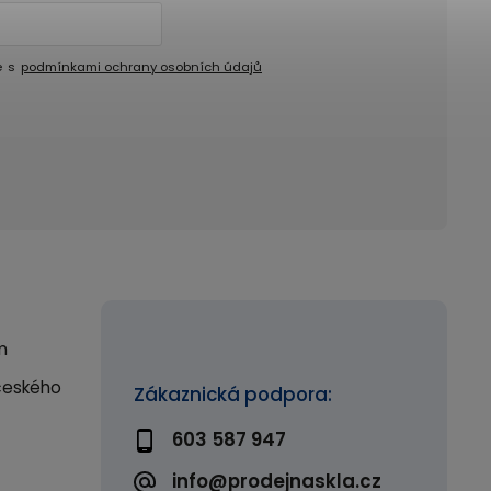
e s
podmínkami ochrany osobních údajů
m
českého
Zákaznická podpora:
603 587 947
info@prodejnaskla.cz