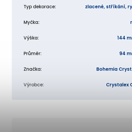
Typ dekorace
:
zlacené, stříkání, ry
Myčka
:
Výška
:
144 
Průměr
:
94 
Značka
:
Bohemia Cryst
Výrobce
:
Crystalex 