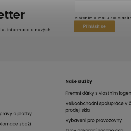
etter
Vložením e-mailu souhlasít
Přihlásit se
lat informace o nových
Naše služby
Firemní dárky s vlastním loge
Velkoobchodní spolupráce v 
prodeji skla
pravy a platby
Vybavení pro provozovny
eklamace zboží
Typy dekorací našeho skla