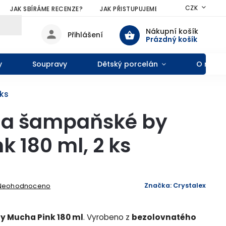
CZK
JAK SBÍRÁME RECENZE?
JAK PŘISTUPUJEME KE SLEVÁM?
VŠE
Nákupní košík
Přihlášení
Prázdný košík
y
Soupravy
Dětský porcelán
O nás
ks
 na šampaňské by
k 180 ml, 2 ks
Značka:
Crystalex
Neohodnoceno
 Mucha Pink 180 ml
. Vyrobeno z
bezolovnatého