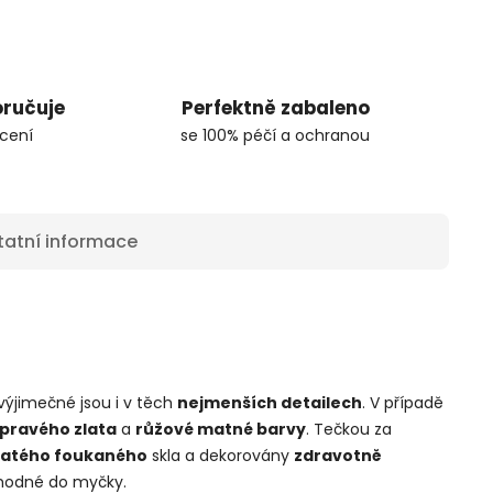
oručuje
Perfektně zabaleno
cení
se 100% péčí a ochranou
tatní informace
 výjimečné jsou i v těch
nejmenších detailech
. V případě
pravého zlata
a
růžové matné barvy
. Tečkou za
natého foukaného
skla a dekorovány
zdravotně
vhodné do myčky.