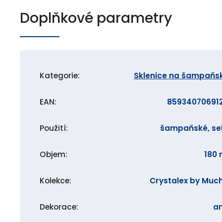
Doplňkové parametry
Kategorie
:
Sklenice na šampaňs
EAN
:
85934070691
Použití
:
šampaňské, se
Objem
:
180 
Kolekce
:
Crystalex by Muc
Dekorace
:
a