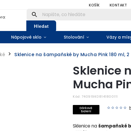
KOŠÍK
KONTAKT
ra:
Hledat
Nápojové sklo
Stolování
Vázy a mís
ké
Sklenice na šampaňské by Mucha Pink 180 ml, 2 
/
Sklenice
Mucha Pin
Kód:
740919K08141800111
Dárkové
balení
Sklenice na
šampaňské by