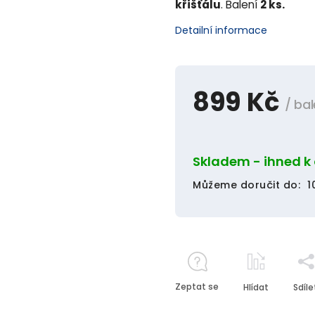
křišťálu
. Balení
2 ks.
Detailní informace
899 Kč
/ bal
Skladem - ihned k
Můžeme doručit do:
1
Zeptat se
Hlídat
Sdíle