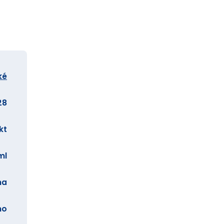
ké
28
kt
ml
ha
no