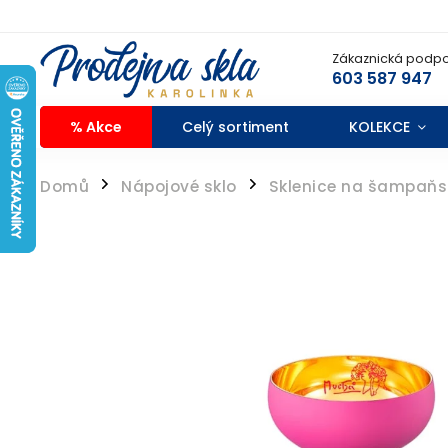
Zákaznická podpo
603 587 947
% Akce
Celý sortiment
KOLEKCE
Domů
Nápojové sklo
Sklenice na šampaňs
/
/