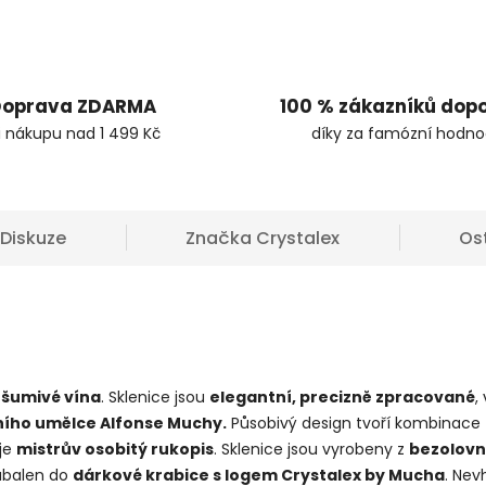
oprava ZDARMA
100 % zákazníků dop
i nákupu nad 1 499 Kč
díky za famózní hodno
Diskuze
Značka
Crystalex
Os
é
šumivé vína
. Sklenice jsou
elegantní, precizně zpracované
,
sního umělce Alfonse Muchy.
Působivý design tvoří kombinace
uje
mistrův osobitý rukopis
. Sklenice jsou vyrobeny z
bezolov
balen do
dárkové krabice s logem Crystalex by Mucha
. Ne