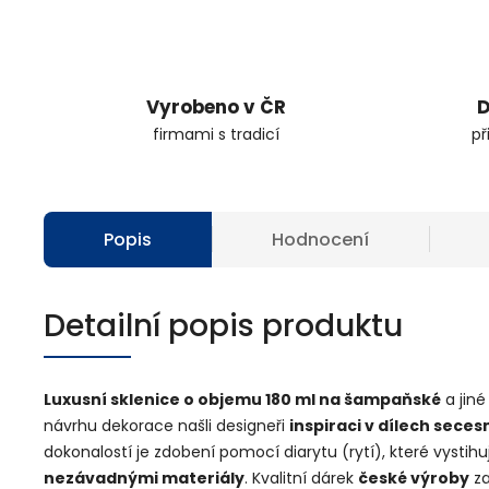
Vyrobeno v ČR
D
firmami s tradicí
př
Popis
Hodnocení
Detailní popis produktu
Luxusní sklenice o objemu 180 ml na šampaňské
a jin
návrhu dekorace našli designeři
inspiraci v dílech sece
dokonalostí je zdobení pomocí diarytu (rytí), které vystih
nezávadnými materiály
. Kvalitní dárek
české výroby
za