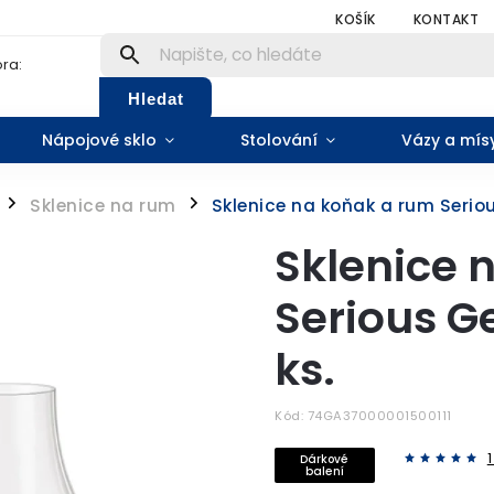
KOŠÍK
KONTAKT
ra:
Hledat
Nápojové sklo
Stolování
Vázy a mís
Sklenice na rum
Sklenice na koňak a rum Seriou
/
/
Sklenice 
Serious G
ks.
Kód:
74GA37000001500111
Dárkové
balení