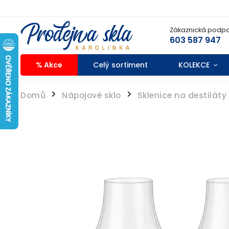
Zákaznická podpo
603 587 947
% Akce
Celý sortiment
KOLEKCE
Domů
Nápojové sklo
Sklenice na destiláty
/
/