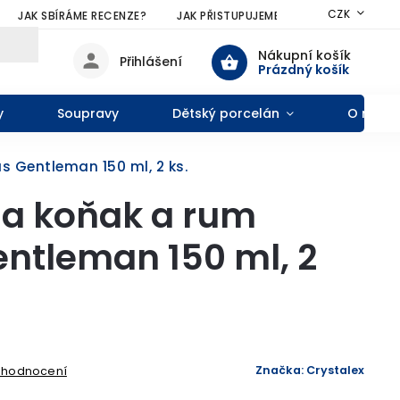
CZK
JAK SBÍRÁME RECENZE?
JAK PŘISTUPUJEME KE SLEVÁM?
VŠE
Nákupní košík
Přihlášení
Prázdný košík
y
Soupravy
Dětský porcelán
O nás
s Gentleman 150 ml, 2 ks.
na koňak a rum
entleman 150 ml, 2
Značka:
Crystalex
1 hodnocení