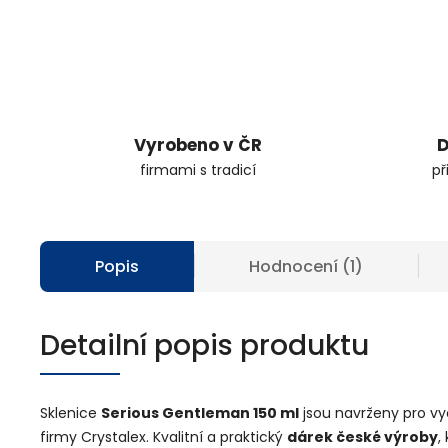
Vyrobeno v ČR
D
firmami s tradicí
př
Popis
Hodnocení (1)
Detailní popis produktu
Sklenice
Serious Gentleman
150 ml
jsou navrženy pro v
firmy Crystalex. Kvalitní a praktický
dárek české výroby
,