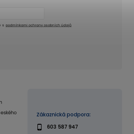
e s
podmínkami ochrany osobních údajů
m
českého
Zákaznická podpora:
603 587 947