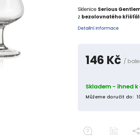
Sklenice
Serious Gentle
z
bezolovnatého křišťá
Detailní informace
146 Kč
/ bale
Skladem - ihned k
Můžeme doručit do:
1