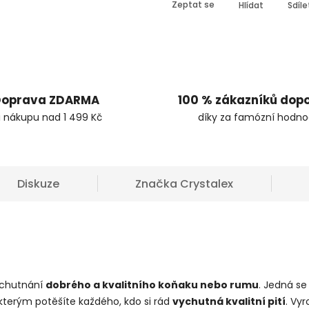
Zeptat se
Hlídat
Sdíle
oprava ZDARMA
100 % zákazníků dop
i nákupu nad 1 499 Kč
díky za famózní hodno
Diskuze
Značka
Crystalex
ychutnání
dobrého a kvalitního koňaku nebo rumu
. Jedná se
 kterým potěšíte každého, kdo si rád
vychutná kvalitní pití
. Vy