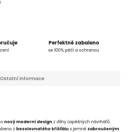
t
oručuje
Perfektně zabaleno
cení
se 100% péčí a ochranou
Ostatní informace
 o
nový moderní design
z dílny úspěšných návrhářů
robeno z
bezolovnatého křišťálu
s jemně
zabroušeným