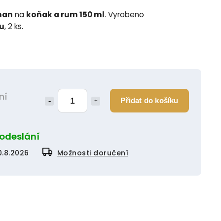
man
na
koňak a rum 150 ml
. Vyrobeno
lu
, 2 ks.
ní
Přidat do košíku
 odeslání
0.8.2026
Možnosti doručení