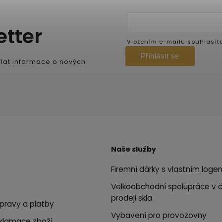
etter
Vložením e-mailu souhlasít
Přihlásit se
lat informace o nových
Naše služby
Firemní dárky s vlastním loge
Velkoobchodní spolupráce v 
prodeji skla
pravy a platby
Vybavení pro provozovny
eklamace zboží