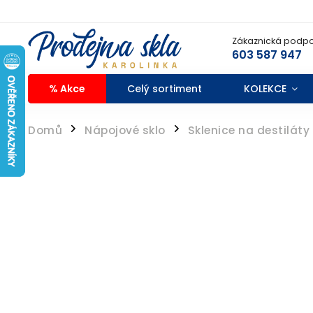
Zákaznická podpo
603 587 947
% Akce
Celý sortiment
KOLEKCE
Domů
Nápojové sklo
Sklenice na destiláty
/
/