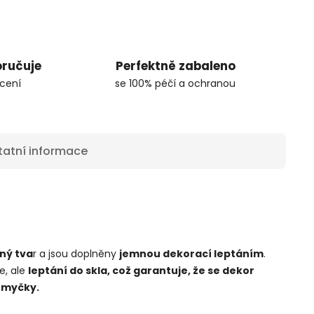
oručuje
Perfektně zabaleno
cení
se 100% péčí a ochranou
tatní informace
ný tva
r a jsou doplněny
jemnou dekorací leptáním
.
e, ale
leptání do skla, což garantuje, že se dekor
 myčky.