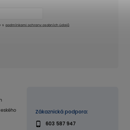
e s
podmínkami ochrany osobních údajů
m
českého
Zákaznická podpora:
603 587 947