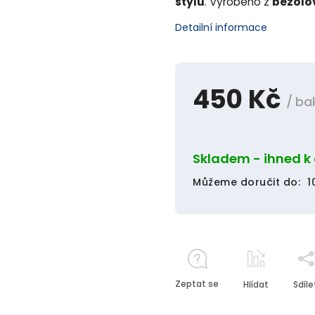
stylu
. Vyrobeno z
bezolov
Detailní informace
450 Kč
/ ba
Skladem - ihned k
Můžeme doručit do:
1
Zeptat se
Hlídat
Sdíle