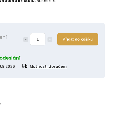
natého křišťálu.
Balení 6 ks.
lení
Přidat do košíku
 odeslání
0.8.2026
Možnosti doručení
t