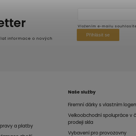
etter
Vložením e-mailu souhlasít
Přihlásit se
lat informace o nových
Naše služby
Firemní dárky s vlastním loge
Velkoobchodní spolupráce v 
prodeji skla
pravy a platby
Vybavení pro provozovny