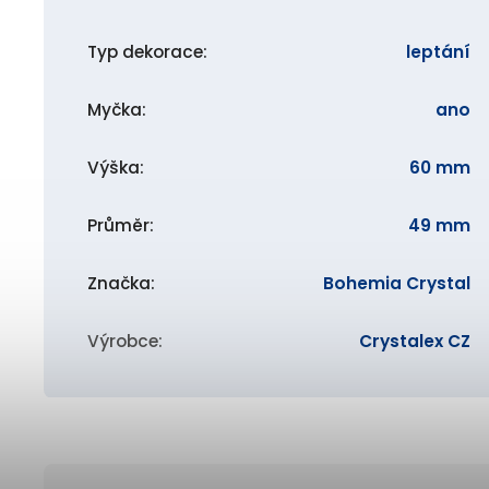
Typ dekorace
:
leptání
Myčka
:
ano
Výška
:
60 mm
Průměr
:
49 mm
Značka
:
Bohemia Crystal
Výrobce
:
Crystalex CZ