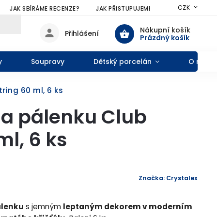
CZK
JAK SBÍRÁME RECENZE?
JAK PŘISTUPUJEME KE SLEVÁM?
VŠE
Nákupní košík
Přihlášení
Prázdný košík
y
Soupravy
Dětský porcelán
O nás
ring 60 ml, 6 ks
na pálenku Club
ml, 6 ks
Značka:
Crystalex
álenku
s jemným
leptaným dekorem v moderním