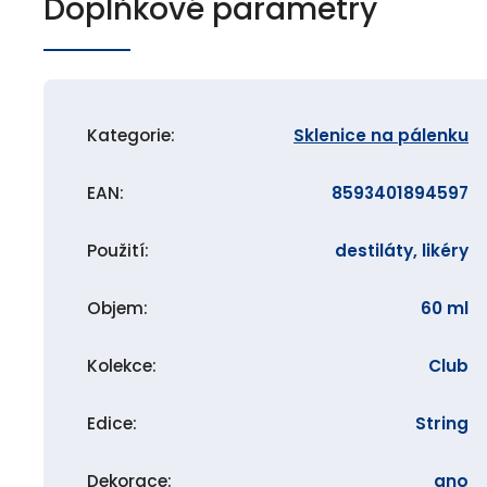
Doplňkové parametry
Kategorie
:
Sklenice na pálenku
EAN
:
8593401894597
Použití
:
destiláty, likéry
Objem
:
60 ml
Kolekce
:
Club
Edice
:
String
Dekorace
:
ano