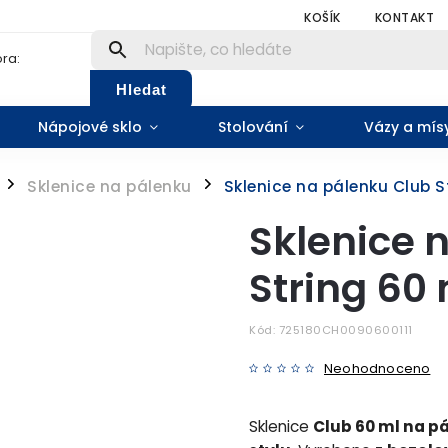
KOŠÍK
KONTAKT
ra:
Hledat
Nápojové sklo
Stolování
Vázy a mís
Sklenice na pálenku
Sklenice na pálenku Club St
/
/
Sklenice 
String 60 
Kód:
725180CH0090600111
Neohodnoceno
Sklenice
Club 60 ml na p