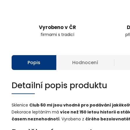
Vyrobeno v ČR
D
firmami s tradicí
př
Popis
Hodnocení
Detailní popis produktu
Sklenice
Club 60 ml jsou vhodné pro podávání jakékoli
Dekorace leptáním má
více než 150 letou historii a stá
časem neznehodnotí
. Vyrobeno z
čirého bezolovnatéh