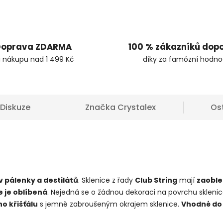
oprava ZDARMA
100 % zákazníků dop
i nákupu nad 1 499 Kč
díky za famózní hodno
Diskuze
Značka
Crystalex
Os
v pálenky a destilátů
. Sklenice z řady
Club String
mají
zaoble
le je oblíbená
. Nejedná se o žádnou dekoraci na povrchu sklenic
o křišťálu
s jemně zabroušeným okrajem sklenice.
Vhodné do