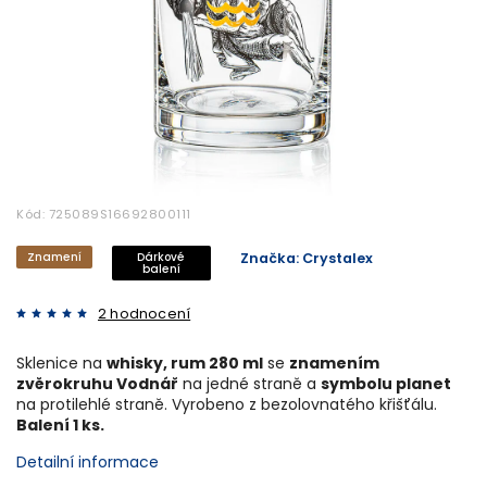
Kód:
725089S16692800111
Znamení
Dárkové
Značka:
Crystalex
balení
2 hodnocení
Sklenice na
whisky, rum 280 ml
se
znamením
zvěrokruhu Vodnář
na jedné straně a
symbolu planet
na protilehlé straně. Vyrobeno z bezolovnatého křišťálu.
Balení 1 ks.
Detailní informace