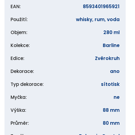
EAN
:
8593401965921
Použití
:
whisky, rum, voda
Objem
:
280 ml
Kolekce
:
Barline
Edice
:
Zvěrokruh
Dekorace
:
ano
Typ dekorace
:
sítotisk
Myčka
:
ne
Výška
:
88 mm
Průměr
:
80 mm