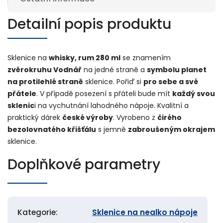
Detailní popis produktu
Sklenice na
whisky, rum 280 ml
se znamením
zvěrokruhu Vodnář
na jedné straně a
symbolu planet
na protilehlé straně
sklenice. Pořiď si
pro sebe a své
přátele
. V případě posezení s přáteli bude mít
každý svou
sklenic
i na vychutnání lahodného nápoje. Kvalitní a
praktický dárek
české výroby
. Vyrobeno z
čirého
bezolovnatého křišťálu
s jemně
zabroušeným okrajem
sklenice.
Doplňkové parametry
Kategorie
:
Sklenice na nealko nápoje