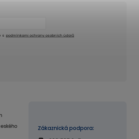
e s
podmínkami ochrany osobních údajů
m
českého
Zákaznická podpora: