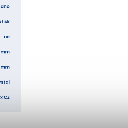
ano
otisk
ne
8 mm
0 mm
stal
x CZ