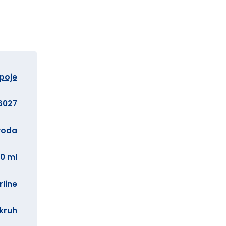
ápoje
6027
voda
0 ml
rline
kruh