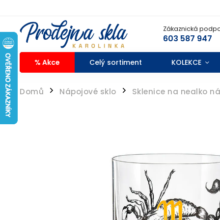
Zákaznická podpo
603 587 947
% Akce
Celý sortiment
KOLEKCE
Domů
Nápojové sklo
Sklenice na nealko n
/
/