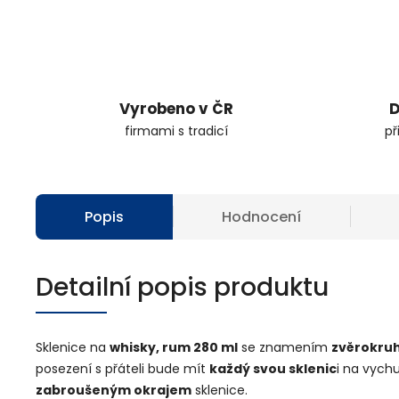
Vyrobeno v ČR
D
firmami s tradicí
př
Popis
Hodnocení
Detailní popis produktu
Sklenice na
whisky, rum 280 ml
se znamením
zvěrokruh
posezení s přáteli bude mít
každý svou sklenic
i na vych
zabroušeným okrajem
sklenice.