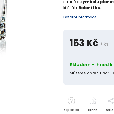
straně a
symbolu planet
křišťálu.
Balení 1 ks.
Detailní informace
153 Kč
/ ks
Skladem - ihned k
Můžeme doručit do:
1
Zeptat se
Hlídat
Sdíle