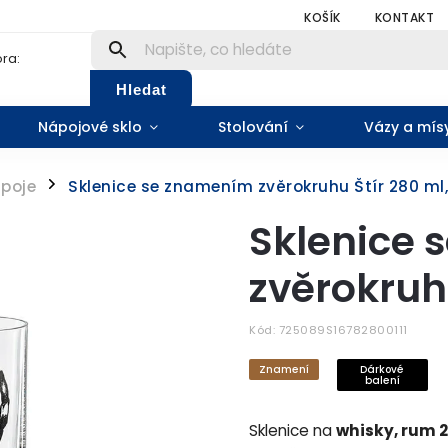
KOŠÍK
KONTAKT
ra:
Hledat
Nápojové sklo
Stolování
Vázy a mís
ápoje
Sklenice se znamením zvěrokruhu Štír 280 ml, 
/
Sklenice
zvěrokruhu
Kód:
725089S16782800111
Znamení
Dárkové
balení
Sklenice na
whisky, rum 