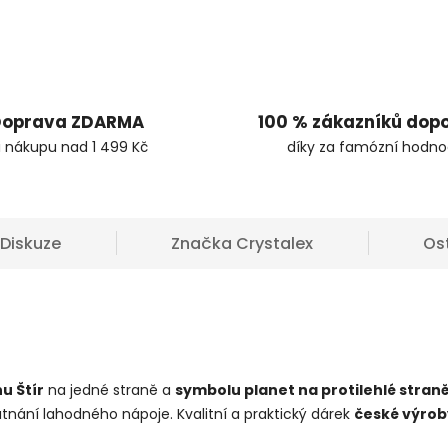
oprava ZDARMA
100 % zákazníků dop
i nákupu nad 1 499 Kč
díky za famózní hodno
Diskuze
Značka
Crystalex
Os
u Štír
na jedné straně a
symbolu planet na protilehlé stran
utnání lahodného nápoje. Kvalitní a praktický dárek
české výrob