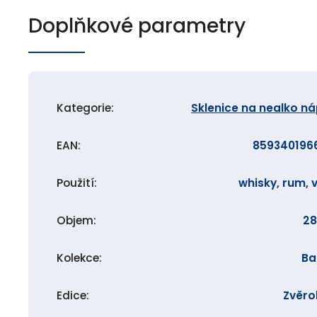
Doplňkové parametry
Kategorie
:
Sklenice na nealko n
EAN
:
859340196
Použití
:
whisky, rum, 
Objem
:
28
Kolekce
:
Ba
Edice
:
Zvěro