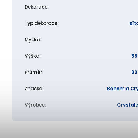
Dekorace
:
Typ dekorace
:
sít
Myčka
:
Výška
:
8
Průměr
:
8
Značka
:
Bohemia Cry
Výrobce
:
Crystale