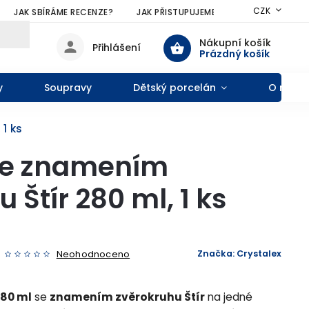
CZK
JAK SBÍRÁME RECENZE?
JAK PŘISTUPUJEME KE SLEVÁM?
VŠE
Nákupní košík
Přihlášení
Prázdný košík
y
Soupravy
Dětský porcelán
O nás
1 ks
 se znamením
 Štír 280 ml, 1 ks
Značka:
Crystalex
Neohodnoceno
280 ml
se
znamením zvěrokruhu Štír
na jedné