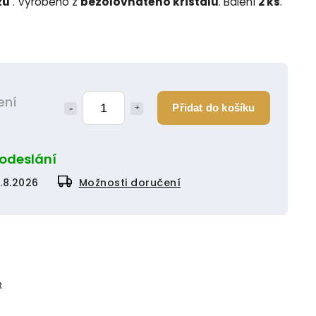
zů
. Vyrobeno z
bezolovnatého křišťálu
. Balení
2 ks
.
ení
Přidat do košíku
 odeslání
1.8.2026
Možnosti doručení
t