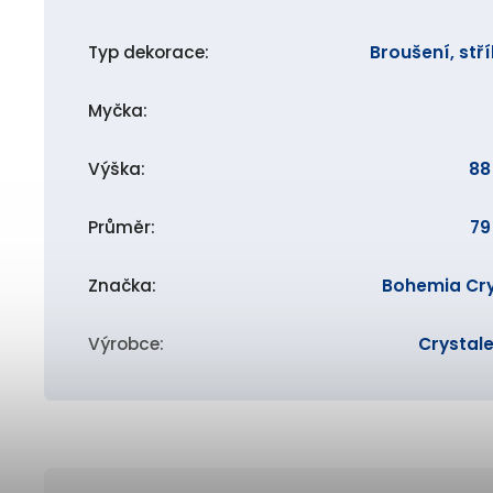
Typ dekorace
:
Broušení, stř
Myčka
:
Výška
:
8
Průměr
:
7
Značka
:
Bohemia Cry
Výrobce
:
Crystale