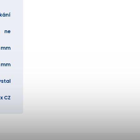
íkání
ne
8 mm
9 mm
stal
x CZ