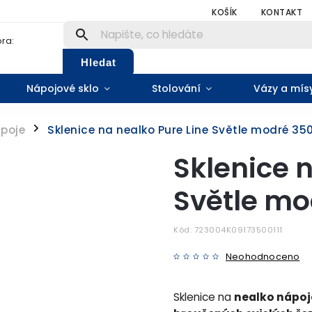
KOŠÍK
KONTAKT
ra:
Hledat
Nápojové sklo
Stolování
Vázy a mís
ápoje
Sklenice na nealko Pure Line Světle modré 350
/
Sklenice 
Světle mo
Kód:
723004K09173500111
Neohodnoceno
Sklenice na
nealko nápoj