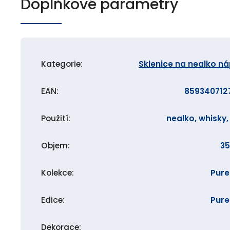
Doplňkové parametry
Kategorie
:
Sklenice na nealko n
EAN
:
859340712
Použití
:
nealko, whisky
Objem
:
35
Kolekce
:
Pure
Edice
:
Pure
Dekorace
: