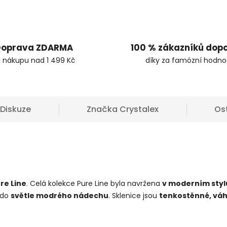
oprava ZDARMA
100 % zákazníků dop
i nákupu nad 1 499 Kč
díky za famózní hodno
Diskuze
Značka
Crystalex
Os
re Line
. Celá kolekce Pure Line byla navržena
v moderním styl
 do
světle modrého nádechu
. Sklenice jsou
tenkostěnné, váh