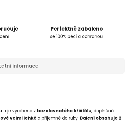
oručuje
Perfektně zabaleno
cení
se 100% péčí a ochranou
tatní informace
u
a je vyrobena z
bezolovnatého křišťálu
, doplněná
ově velmi lehké
a příjemné do ruky.
Balení obsahuje 2