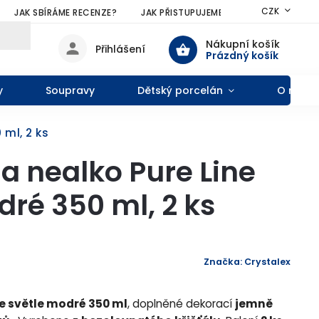
CZK
JAK SBÍRÁME RECENZE?
JAK PŘISTUPUJEME KE SLEVÁM?
VŠE
Nákupní košík
Přihlášení
Prázdný košík
y
Soupravy
Dětský porcelán
O nás
 ml, 2 ks
na nealko Pure Line
dré 350 ml, 2 ks
Značka:
Crystalex
e světle modré 350 ml
, doplněné dekorací
jemně