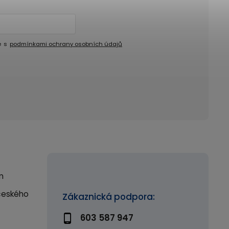
e s
podmínkami ochrany osobních údajů
m
českého
Zákaznická podpora:
603 587 947