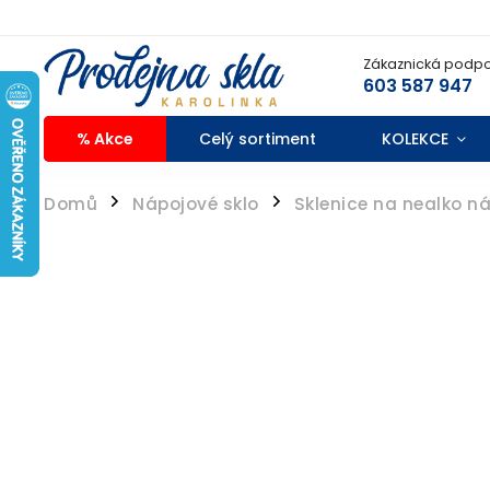
Zákaznická podpo
603 587 947
% Akce
Celý sortiment
KOLEKCE
Domů
Nápojové sklo
Sklenice na nealko n
/
/