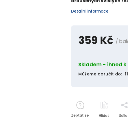
broušených svislých ře
Detailní informace
359 Kč
/ bal
Skladem - ihned k
Můžeme doručit do:
1
Zeptat se
Hlídat
Sdíle