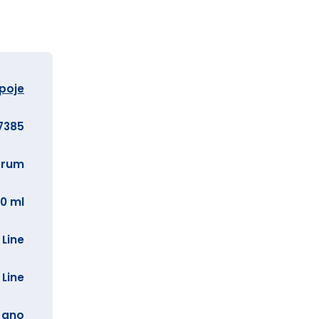
ápoje
7385
, rum
0 ml
 Line
 Line
ano