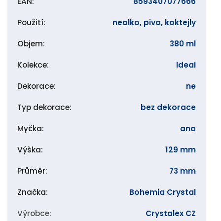
EAN
:
8593407077666
Použití
:
nealko, pivo, koktejly
Objem
:
380 ml
Kolekce
:
Ideal
Dekorace
:
ne
Typ dekorace
:
bez dekorace
Myčka
:
ano
Výška
:
129 mm
Průměr
:
73 mm
Značka
:
Bohemia Crystal
Výrobce
:
Crystalex CZ