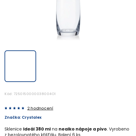
Kód:
7250150000038004O1
2 hodnocení
Značka:
Crystalex
Sklenice
Ideál 380 ml
na
nealko nápoje a pivo
. Vyrobeno
z bezolovnatého křišťálu. Balení 6 ks.