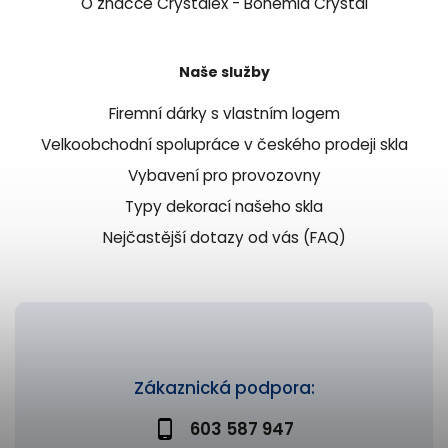
O značce Crystalex - Bohemia Crystal
Naše služby
Firemní dárky s vlastním logem
Velkoobchodní spolupráce v českého prodeji skla
Vybavení pro provozovny
Typy dekorací našeho skla
Nejčastější dotazy od vás (FAQ)
Zákaznická podpora:
603 587 947