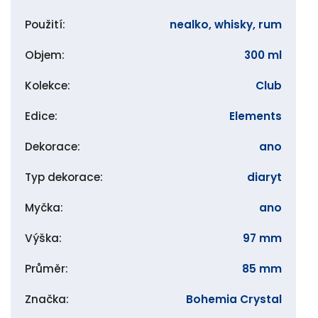
Použití
:
nealko, whisky, rum
Objem
:
300 ml
Kolekce
:
Club
Edice
:
Elements
Dekorace
:
ano
Typ dekorace
:
diaryt
Myčka
:
ano
Výška
:
97 mm
Průměr
:
85 mm
Značka
:
Bohemia Crystal