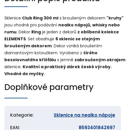
Sklenice
Club Ring 300 ml
s broušeným dekorem
"kruhy"
jsou vhodné pro podávání
nealko nápojů, whisky nebo
rumu
. Dekor
Ring
je jeden z dekorů
z oblíbené kolekce
ELEMENTS
. Set obsahuje
6 sklenic se stejným
broušeným dekorem
. Dekor vzniká broušením
diamantovým kotoučkem. Vyrobeno z
čirého
bezolovnatého křišťálu
s jemně
zabroušeným okrajem
sklenice.
Kvalitní a praktický dárek české výroby.
Vhodné do myčky.
Doplňkové parametry
Kategorie
:
Sklenice na nealko nápoje
EAN
:
8593401842697