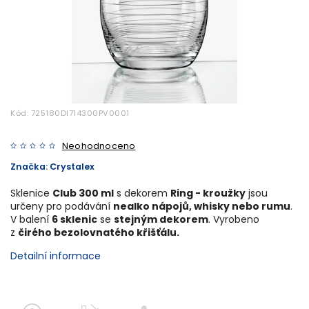
Kód:
725180DI714300PV0001
Neohodnoceno
Značka:
Crystalex
Sklenice
Club 300 ml
s dekorem
Ring - kroužky
jsou
určeny pro podávání
nealko nápojů, whisky nebo rumu
.
V balení
6 sklenic
se
stejným dekorem
. Vyrobeno
z
čirého bezolovnatého křišťálu.
Detailní informace