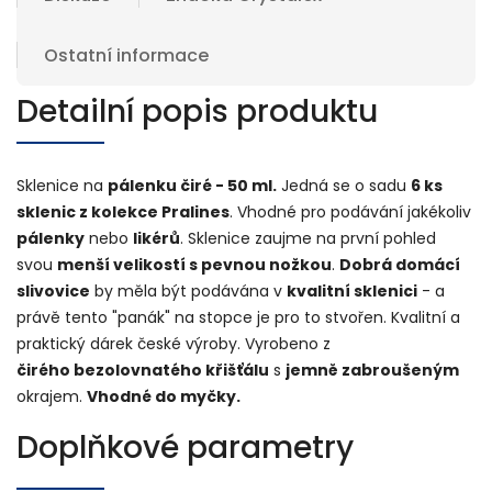
Ostatní informace
Detailní popis produktu
Sklenice na
pálenku čiré - 50 ml.
Jedná se o sadu
6 ks
sklenic z kolekce Pralines
. Vhodné pro podávání jakékoliv
pálenky
nebo
likérů
. Sklenice zaujme na první pohled
svou
menší velikostí s pevnou nožkou
.
Dobrá domácí
slivovice
by měla být podávána v
kvalitní sklenici
- a
právě tento "panák" na stopce je pro to stvořen. Kvalitní a
praktický dárek české výroby. Vyrobeno z
čirého bezolovnatého křišťálu
s
jemně zabroušeným
okrajem.
Vhodné do myčky.
Doplňkové parametry