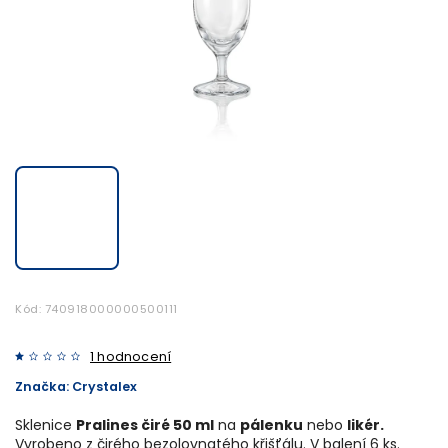
Kód:
740918000000500111
1 hodnocení
Značka:
Crystalex
Sklenice
Pralines čiré 50 ml
na
pálenku
nebo
likér.
Vyrobeno z čirého bezolovnatého křišťálu. V balení 6 ks.