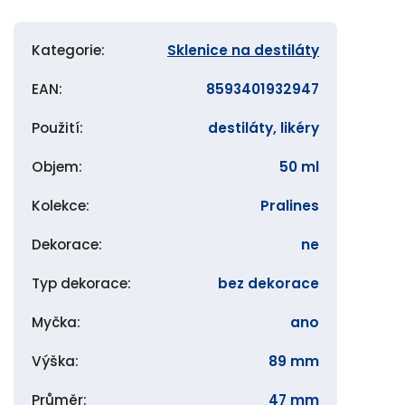
Kategorie
:
Sklenice na destiláty
EAN
:
8593401932947
Použití
:
destiláty, likéry
Objem
:
50 ml
Kolekce
:
Pralines
Dekorace
:
ne
Typ dekorace
:
bez dekorace
Myčka
:
ano
Výška
:
89 mm
Průměr
:
47 mm