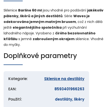
Sklenice
Barline 60 ml
jsou vhodné pro podávání
jakékoliv
pálenky, likérů a jiných destilátů
. Série
Waves je
odekorována jemným matným brusem
, což z nich dělá
ještě
elegantnějšího společníka
při vychutnání
lahodného nápoje. Vyrobeno z
čirého bezolovnatého
křišťálu
s jemně
zabroušeným okrajem
sklenice. Vhodné
do myčky.
Doplňkové parametry
Kategorie
:
Sklenice na destiláty
EAN
:
8593401966263
Použití
:
destiláty, likéry