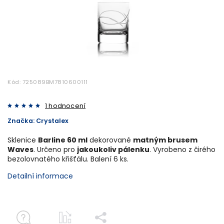
Kód:
725089BM7810600111
1 hodnocení
Značka:
Crystalex
Sklenice
Barline 60 ml
dekorované
matným brusem
Waves
. Určeno pro
jakoukoliv pálenku
. Vyrobeno z čirého
bezolovnatého křišťálu. Balení 6 ks.
Detailní informace