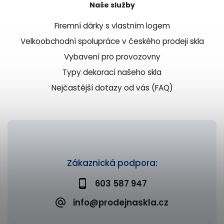
Naše služby
Firemní dárky s vlastním logem
Velkoobchodní spolupráce v českého prodeji skla
Vybavení pro provozovny
Typy dekorací našeho skla
Nejčastější dotazy od vás (FAQ)
Zákaznická podpora:
603 587 947
info@prodejnaskla.cz