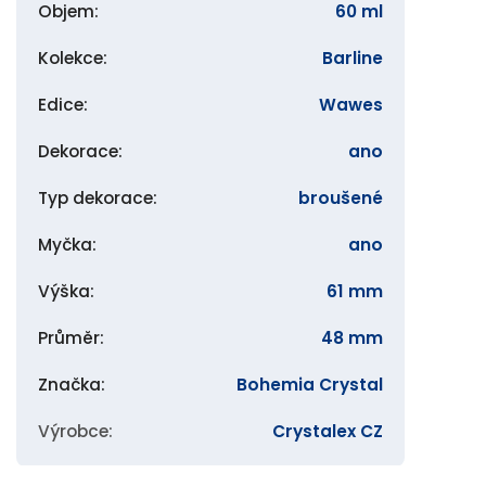
Objem
:
60 ml
Kolekce
:
Barline
Edice
:
Wawes
Dekorace
:
ano
Typ dekorace
:
broušené
Myčka
:
ano
Výška
:
61 mm
Průměr
:
48 mm
Značka
:
Bohemia Crystal
Výrobce
:
Crystalex CZ