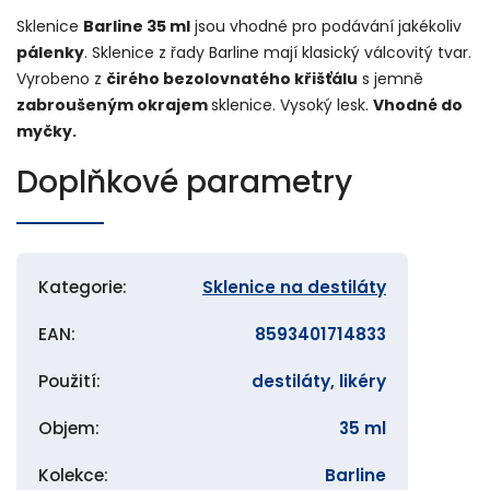
Sklenice
Barline 35 ml
jsou vhodné pro podávání jakékoliv
pálenky
. Sklenice z řady Barline mají klasický válcovitý tvar.
Vyrobeno z
čirého bezolovnatého křišťálu
s jemně
zabroušeným okrajem
sklenice. Vysoký lesk.
Vhodné do
myčky.
Doplňkové parametry
Kategorie
:
Sklenice na destiláty
EAN
:
8593401714833
Použití
:
destiláty, likéry
Objem
:
35 ml
Kolekce
:
Barline