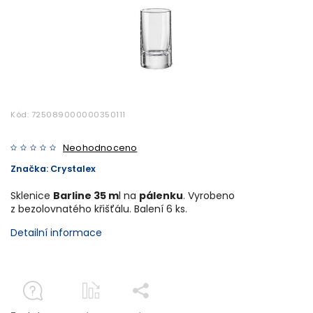
Kód:
725089000000350111
Neohodnoceno
Značka:
Crystalex
Sklenice
Barline 35 m
l na
pálenku
. Vyrobeno
z bezolovnatého křišťálu. Balení 6 ks.
Detailní informace