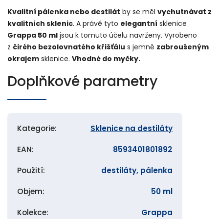
Kvalitní pálenka nebo destilát
by se měl
vychutnávat z
kvalitních sklenic
. A právě tyto
elegantní
sklenice
Grappa 50 ml
jsou k tomuto účelu navrženy. Vyrobeno
z
čirého bezolovnatého křišťálu
s jemně
zabroušeným
okrajem
sklenice.
Vhodné do myčky.
Doplňkové parametry
Kategorie
:
Sklenice na destiláty
EAN
:
8593401801892
Použití
:
destiláty, pálenka
Objem
:
50 ml
Kolekce
:
Grappa