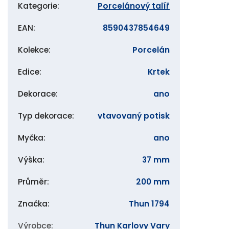
Kategorie
:
Porcelánový talíř
EAN
:
8590437854649
Kolekce
:
Porcelán
Edice
:
Krtek
Dekorace
:
ano
Typ dekorace
:
vtavovaný potisk
Myčka
:
ano
Výška
:
37 mm
Průměr
:
200 mm
Značka
:
Thun 1794
Výrobce
:
Thun Karlovy Vary