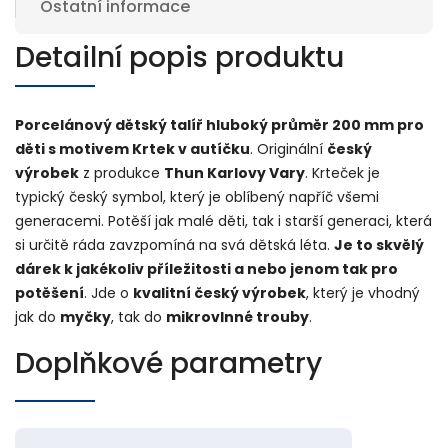
Ostatní informace
Detailní popis produktu
Porcelánový dětský talíř hluboký průměr 200 mm pro
děti s motivem Krtek v autíčku
. Originální
český
výrobek
z produkce
Thun Karlovy Vary
. Krteček je
typický český symbol, který je oblíbený napříč všemi
generacemi. Potěší jak malé děti, tak i starší generaci, která
si určitě ráda zavzpomíná na svá dětská léta.
Je to skvělý
dárek k jakékoliv příležitosti a nebo jenom tak pro
potěšení
. Jde o
kvalitní český výrobek
, který je vhodný
jak do
myčky
, tak do
mikrovlnné trouby
.
Doplňkové parametry