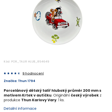
Kód:
POR_TALIR HLUB_854649
9 hodnocení
Značka:
Thun 1794
Porcelánový dětský talíř hluboký průměr 200 mm s
motivem Krtek v autíčku
. Originální
český výrobek
z
produkce
Thun Karlovy Vary
. 1 ks.
Detailní informace