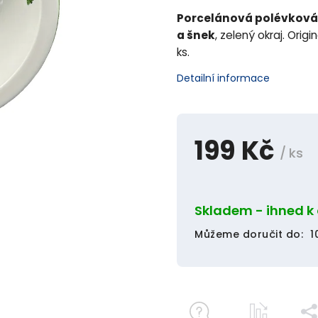
Porcelánová polévková 
a šnek
, zelený okraj. Origi
ks.
Detailní informace
199 Kč
/ ks
Skladem - ihned k
Můžeme doručit do:
1