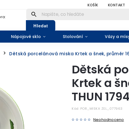
KOŠÍK
KONTAKT
ra:
Hledat
Nápojové sklo
Stolování
Vázy a mís
Dětská porcelánová miska Krtek a šnek, průměr 16
/
Dětská po
Krtek a š
THUN 1794,
Kód:
POR_MISKA ZEL_077963
Neohodnoceno