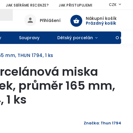
CZK
JAK SBÍRÁME RECENZE?
JAK PŘISTUPUJEME KE SLEVÁM?
VŠE
Nákupní košík
Přihlášení
Prázdný košík
y
Soupravy
Dětský porcelán
O nás
5 mm, THUN 1794, 1 ks
rcelánová miska
nek, průměr 165 mm,
 1 ks
Značka:
Thun 1794