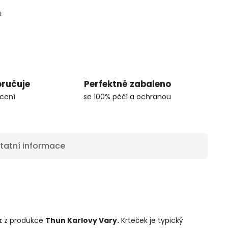
t
oručuje
Perfektně zabaleno
cení
se 100% péčí a ochranou
tatní informace
k
z produkce
Thun Karlovy Vary.
Krteček je typický