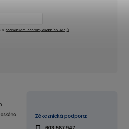
e s
podmínkami ochrany osobních údajů
m
českého
Zákaznická podpora:
603 587 947