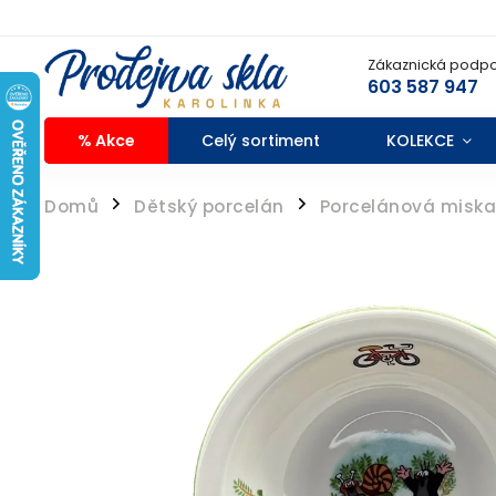
Zákaznická podpo
603 587 947
% Akce
Celý sortiment
KOLEKCE
Domů
Dětský porcelán
Porcelánová miska
/
/