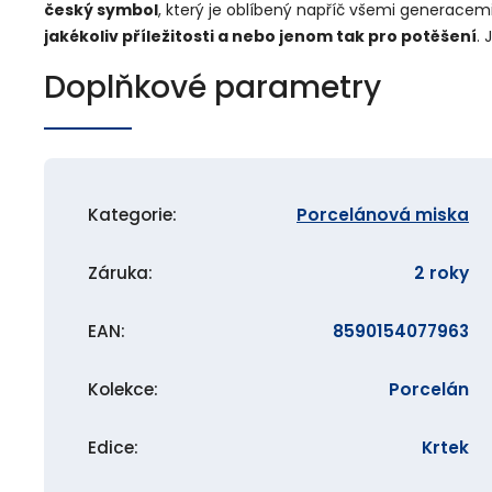
český symbol
, který je oblíbený napříč všemi generacemi.
jakékoliv příležitosti a nebo jenom tak pro potěšení
. 
Doplňkové parametry
Kategorie
:
Porcelánová miska
Záruka
:
2 roky
EAN
:
8590154077963
Kolekce
:
Porcelán
Edice
:
Krtek