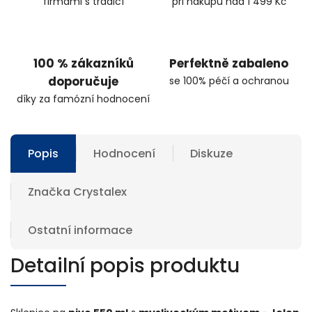
firmami s tradicí
při nákupu nad 1 499 Kč
100 % zákazníků
Perfektně zabaleno
doporučuje
se 100% péčí a ochranou
díky za famózní hodnocení
Popis
Hodnocení
Diskuze
Značka
Crystalex
Ostatní informace
Detailní popis produktu