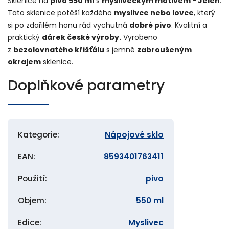
Sklenice na
pivo 550 ml
s
mysliveckým motivem - Jelen
.
Tato sklenice potěší každého
myslivce nebo lovce
, který
si po zdařilém honu rád vychutná
dobré pivo
. Kvalitní a
praktický
dárek české výroby.
Vyrobeno
z
bezolovnatého křišťálu
s jemně
zabroušeným
okrajem
sklenice.
Doplňkové parametry
Kategorie
:
Nápojové sklo
EAN
:
8593401763411
Použití
:
pivo
Objem
:
550 ml
Edice
:
Myslivec