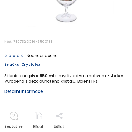
Kód:
740752OC1645500131
Neohodnoceno
Značka:
Crystalex
Sklenice na
pivo 550 ml
s mysliveckým motivem -
Jelen
.
Vyrobeno z bezolovnatého křišťálu. Balení 1 ks.
Detailní informace
Zeptat se
Hlídat
Sdílet