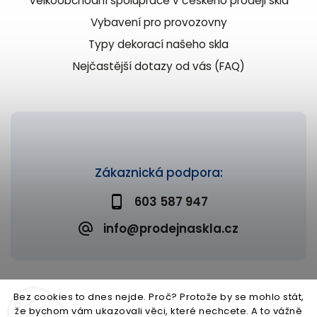
Velkoobchodní spolupráce v českého prodeji skla
Vybavení pro provozovny
Typy dekorací našeho skla
Nejčastější dotazy od vás (FAQ)
Zákaznická podpora:
603 587 947
info@prodejnaskla.cz
Bez cookies to dnes nejde. Proč? Protože by se mohlo stát,
že bychom vám ukazovali věci, které nechcete. A to vážně