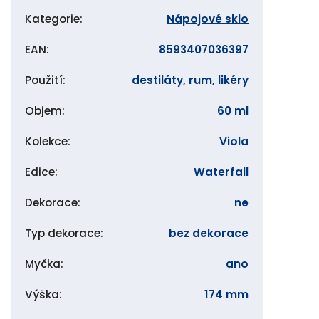
Kategorie
:
Nápojové sklo
EAN
:
8593407036397
Použití
:
destiláty, rum, likéry
Objem
:
60 ml
Kolekce
:
Viola
Edice
:
Waterfall
Dekorace
:
ne
Typ dekorace
:
bez dekorace
Myčka
:
ano
Výška
:
174 mm