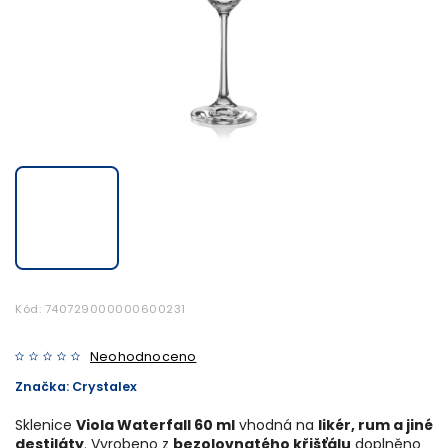
Kód:
740729000000600231
Neohodnoceno
Značka:
Crystalex
Sklenice
Viola Waterfall 60 ml
vhodná na
likér, rum a jiné
destiláty
. Vyrobeno z
bezolovnatého křišťálu
doplněno