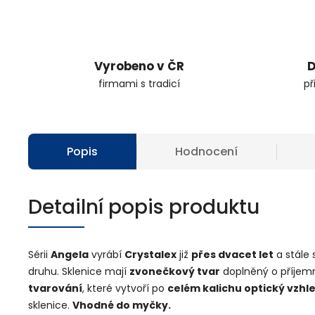
Vyrobeno v ČR
D
firmami s tradicí
př
Popis
Hodnocení
Detailní popis produktu
Sérii
Angela
vyrábí
Crystalex
již
přes dvacet let
a stále 
druhu. Sklenice mají
zvonečkový tvar
doplněný o příje
tvarování
, které vytvoří po
celém kalichu optický vzhl
sklenice.
Vhodné do myčky.