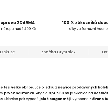
oprava ZDARMA
100 % zákazníků dop
i nákupu nad 1 499 Kč
díky za famózní hodno
Diskuze
Značka
Crystalex
Os
se těší
velké oblibě
. Jde o jednu
z nejvíce prodávaných kolek
mný
prvek na stonku
. Angela
Optic 60 ml
je sklenice na
destilát
ed
. Sklenice pak vypadá
ještě elegantněji
. Vyrobeno z
čirého b