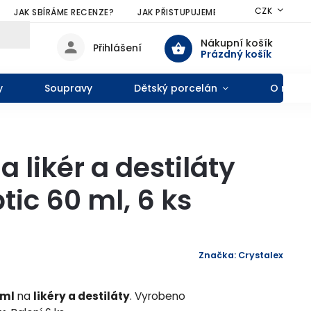
CZK
JAK SBÍRÁME RECENZE?
JAK PŘISTUPUJEME KE SLEVÁM?
VŠE
Nákupní košík
Přihlášení
Prázdný košík
y
Soupravy
Dětský porcelán
O nás
a likér a destiláty
ic 60 ml, 6 ks
Značka:
Crystalex
 ml
na
likéry a destiláty
. Vyrobeno