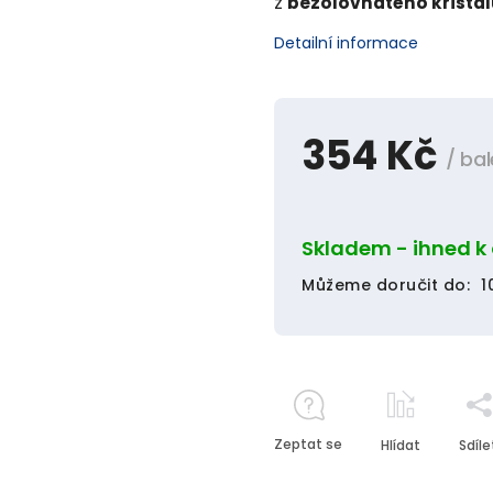
z
bezolovnatého křišťá
Detailní informace
354 Kč
/ bal
Skladem - ihned k
Můžeme doručit do:
1
Zeptat se
Hlídat
Sdíle