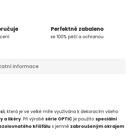
oručuje
Perfektně zabaleno
cení
se 100% péčí a ochranou
tatní informace
cí
, která je ve velké míře využívána k dekoracím všeho
y a likéry
. Při výrobě
série OPTIC
je použito
speciální
ezolovnatého křišťálu
s jemně
zabroušeným okrajem