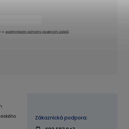
e s
podmínkami ochrany osobních údajů
m
českého
Zákaznická podpora: