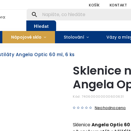
KOŠÍK
KONTAKT
ra:
Hledat
Nápojové sklo
Stolování
Vázy a mís
stiláty Angela Optic 60 ml, 6 ks
Sklenice n
Angela Opt
Kód:
740600000000600631
Neohodnoceno
Sklenice
Angela Optic 60