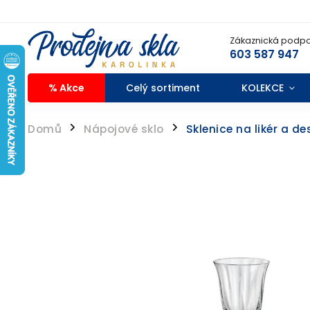
Zákaznická podpo
603 587 947
% Akce
Celý sortiment
KOLEKCE
Domů
Nápojové sklo
Sklenice na likér a de
/
/