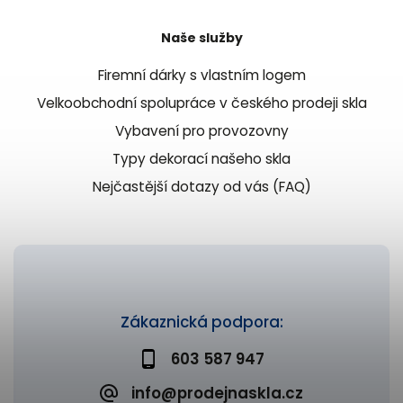
Naše služby
Firemní dárky s vlastním logem
Velkoobchodní spolupráce v českého prodeji skla
Vybavení pro provozovny
Typy dekorací našeho skla
Nejčastější dotazy od vás (FAQ)
Zákaznická podpora:
603 587 947
info@prodejnaskla.cz