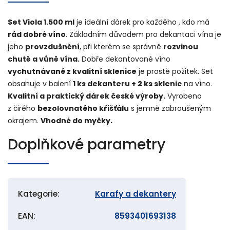
Set Viola 1.500 ml
je ideální dárek pro každého , kdo má
rád dobré víno
. Základním důvodem pro dekantaci vína je
jeho
provzdušnění
, při kterém se správně
rozvinou
chutě a vůně vína.
Dobře dekantované víno
vychutnávané z kvalitní sklenice
je prostě požitek. Set
obsahuje v balení
1 ks dekanteru + 2 ks sklenic
na víno.
Kvalitní a praktický dárek české výroby.
Vyrobeno
z čirého
bezolovnatého křišťálu
s jemně zabroušeným
okrajem.
Vhodné do myčky.
Doplňkové parametry
Kategorie
:
Karafy a dekantery
EAN
:
8593401693138