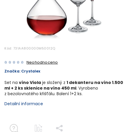
Kód:
731AA800000M50012Q
Neohodnoceno
Značka:
Crystalex
Set na
víno Viola
je složený z
1 dekanteru na víno 1.500
ml + 2 ks sklenice na víno 450 ml
. Vyrobeno
z bezolovnatého křišťálu. Balení 1+2 ks.
Detailní informace