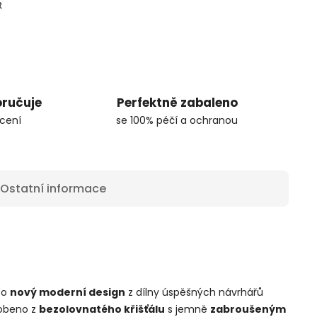
t
oručuje
Perfektně zabaleno
cení
se 100% péčí a ochranou
Ostatní informace
 o
nový moderní design
z dílny úspěšných návrhářů
robeno z
bezolovnatého křišťálu
s jemně
zabroušeným