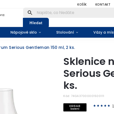
KOŠÍK
KONTAKT
ra:
Hledat
Nápojové sklo
Stolování
Vázy a mís
rum Serious Gentleman 150 ml, 2 ks.
Sklenice 
Serious G
ks.
Kód:
74GA37000001500111
Dárkové
balení