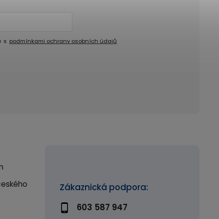
e s
podmínkami ochrany osobních údajů
m
českého
Zákaznická podpora:
603 587 947