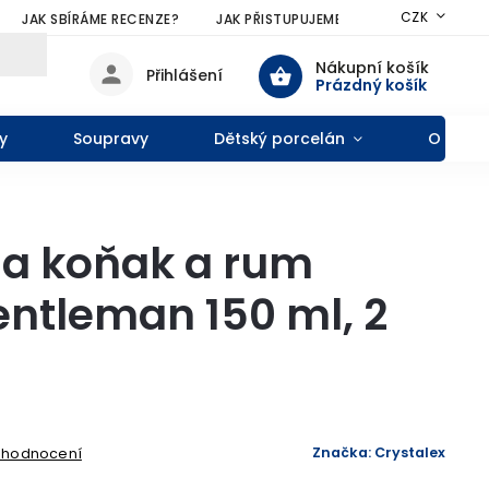
CZK
JAK SBÍRÁME RECENZE?
JAK PŘISTUPUJEME KE SLEVÁM?
VŠE
Nákupní košík
Přihlášení
Prázdný košík
y
Soupravy
Dětský porcelán
O nás
na koňak a rum
entleman 150 ml, 2
Značka:
Crystalex
1 hodnocení