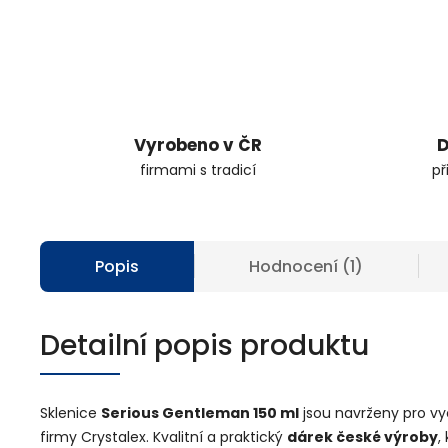
Vyrobeno v ČR
D
firmami s tradicí
př
Popis
Hodnocení (1)
Detailní popis produktu
Sklenice
Serious Gentleman
150 ml
jsou navrženy pro v
firmy Crystalex. Kvalitní a praktický
dárek české výroby
,