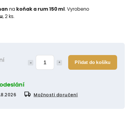
man
na
koňak a rum 150 ml
. Vyrobeno
lu
, 2 ks.
ní
Přidat do košíku
 odeslání
.8.2026
Možnosti doručení