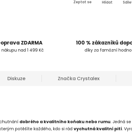
Zeptat se
Hlídat
Sdíle
oprava ZDARMA
100 % zákazníků dop
i nákupu nad 1 499 Kč
díky za famózní hodno
Diskuze
Značka
Crystalex
ychutnání
dobrého a kvalitního koňaku nebo rumu
. Jedná se
 kterým potěšíte každého, kdo si rád
vychutná kvalitní pití
. Vy