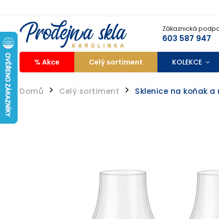
Zákaznická podpo
603 587 947
% Akce
Celý sortiment
KOLEKCE
Domů
Celý sortiment
Sklenice na koňak a 
/
/