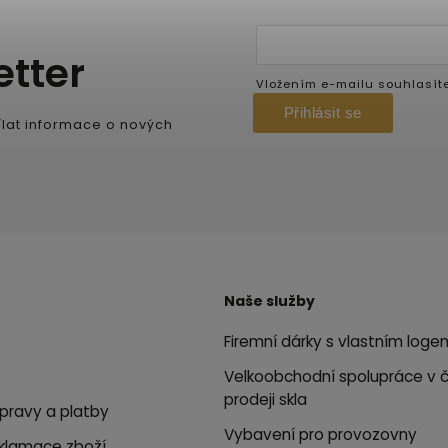
etter
Vložením e-mailu souhlasít
Přihlásit se
lat informace o nových
Naše služby
Firemní dárky s vlastním loge
Velkoobchodní spolupráce v 
prodeji skla
pravy a platby
Vybavení pro provozovny
eklamace zboží