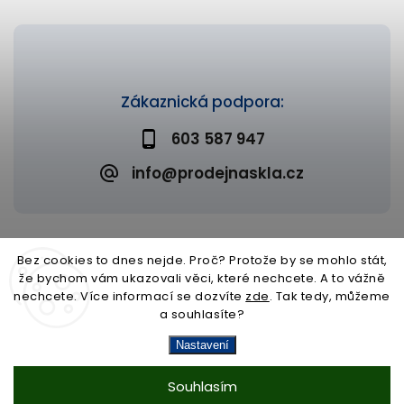
Zákaznická podpora:
603 587 947
info@prodejnaskla.cz
Bez cookies to dnes nejde. Proč? Protože by se mohlo stát,
že bychom vám ukazovali věci, které nechcete. A to vážně
Copyright 2026
Prodejna skla
. Všechna práva vyhrazena.
nechcete. Více informací se dozvíte
zde
. Tak tedy, můžeme
Upravit nastavení cookies
a souhlasíte?
Vytvořil
Shoptet
| Design
Shoptak.cz
Nastavení
Souhlasím