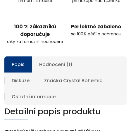
firmami s tradicí
při nákupu nad 1 499 Kč
100 % zákazníků
Perfektně zabaleno
doporučuje
se 100% péčí a ochranou
díky za famózní hodnocení
Popis
Hodnocení (1)
Diskuze
Značka
Crystal Bohemia
Ostatní informace
Detailní popis produktu