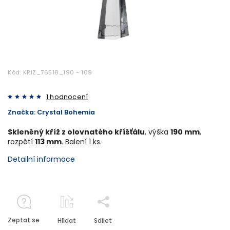
Kód:
KRIZ_76518_190 - 109
1 hodnocení
Značka:
Crystal Bohemia
Skleněný kříž z olovnatého kříšťálu
, výška
190 mm
,
rozpětí
113 mm
. Balení 1 ks.
Detailní informace
Zeptat se
Hlídat
Sdílet