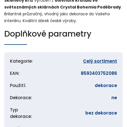
Skleněný kříž
vyroben z
olovnaté křišťálu ve
světoznámých sklárnách Crystal Bohemia Poděbrady
.
Brilantně průzračný, vhodný jako dekorace do Vašeho
interiéru. Kvalitní dárek české výroby.
Doplňkové parametry
Kategorie
:
Celý sortiment
EAN
:
8593403752086
Použití
:
dekorace
Dekorace
:
ne
Typ
bez dekorace
dekorace
: